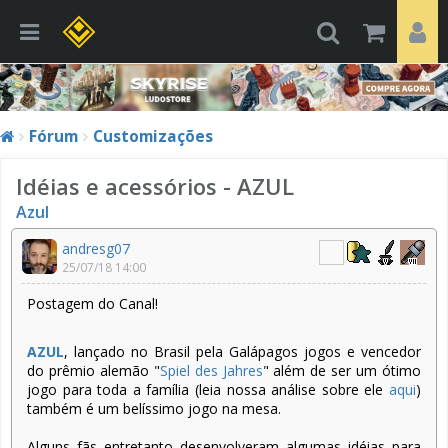
Fórum
Customizações
Idéias e acessórios - AZUL
Azul
andresg07
25/07/18 14:00
Postagem do Canal!
AZUL
, lançado no Brasil pela Galápagos jogos e vencedor
do prêmio alemão "
Spiel des Jahres
" além de ser um ótimo
jogo para toda a família (leia nossa análise sobre ele
aqui
)
também é um belíssimo jogo na mesa.
Alguns fãs entretanto desenvolveram algumas idéias para