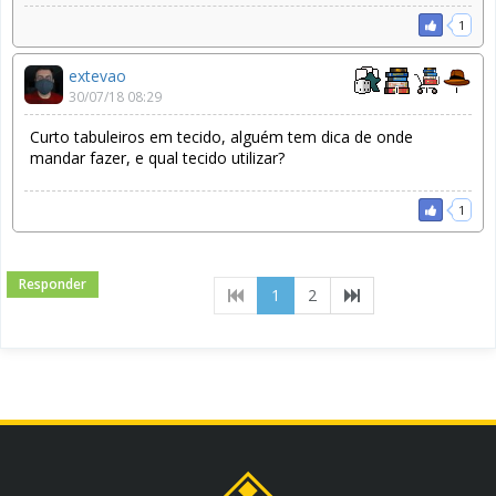
1
extevao
30/07/18 08:29
Curto tabuleiros em tecido, alguém tem dica de onde
mandar fazer, e qual tecido utilizar?
1
Responder
(current)
1
2