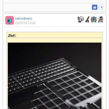
0
netoribeiro
25/07/18 14:46
Ziul::