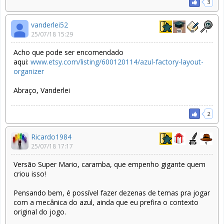
3
vanderlei52
25/07/18 15:29
Acho que pode ser encomendado
aqui:
www.etsy.com/listing/600120114/azul-factory-layout-
organizer
Abraço, Vanderlei
2
Ricardo1984
25/07/18 17:17
Versão Super Mario, caramba, que empenho gigante quem
criou isso!
Pensando bem, é possível fazer dezenas de temas pra jogar
com a mecânica do azul, ainda que eu prefira o contexto
original do jogo.