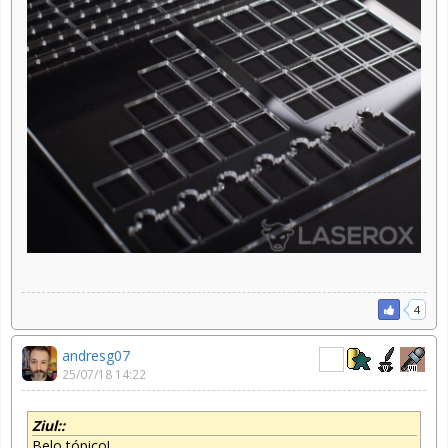
4
andresg07
25/07/18 14:22
Ziul::
Belo tópico!