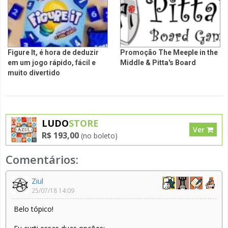
Figure It, é hora de deduzir
Promoção The Meeple in the
em um jogo rápido, fácil e
Middle & Pitta's Board
muito divertido
LUDO
STORE
Ver
R$ 193,00
(no boleto)
Comentários:
Ziul
25/07/18 14:09
Belo tópico!