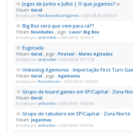
Jogos de Junho e Julho | O que jogamos?
Fórum:
Geral
Enviado por
NerdiceseBoardgames
» 2026-08-05 20:00:00
Big Box será que vem para cá??
Fórum:
Novidades
, Jogo :
Luxor: Big Box
Enviado por
androidek
» 2026-08-05 19:30:52
Esgotada
Fórum:
Geral
, Jogo :
Piratas! - Mares Agitados
Enviado por
androidek
» 2026-08-05 19:17:18
Unboxing Agemonia - Importação First Turn G
Fórum:
Geral
, Jogo :
Agemonia
Enviado por
Reanderson
» 2026-08-05 19:04:00
Grupo de board games em SP/Capital - Zona No
Fórum:
Geral
Enviado por
arthureloi
» 2026-08-05 19:02:06
Grupo de tabuleiro em SP/Capital - Zona Norte
Fórum:
Jogatinas
Enviado por
arthureloi
» 2026-08-05 18:59:04