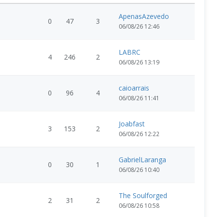
ApenasAzevedo
0
47
3
06/08/26 12:46
LABRC
4
246
2
06/08/26 13:19
caioarrais
0
96
4
06/08/26 11:41
Joabfast
3
153
2
06/08/26 12:22
GabrielLaranga
0
30
1
06/08/26 10:40
The Soulforged
2
31
2
06/08/26 10:58