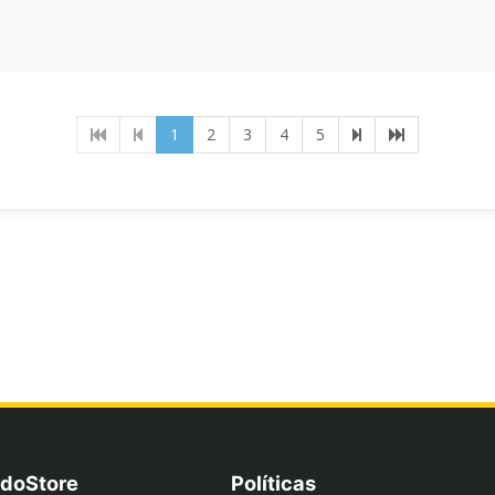
(current)
1
2
3
4
5
doStore
Políticas