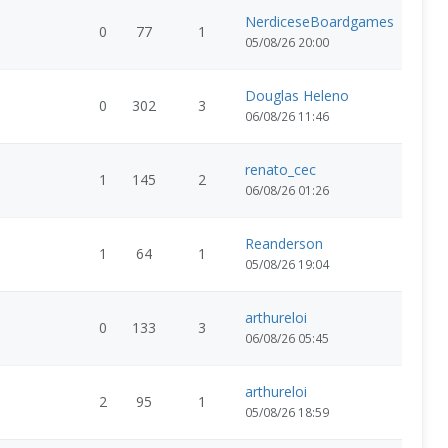
NerdiceseBoardgames
0
77
1
05/08/26 20:00
Douglas Heleno
0
302
3
06/08/26 11:46
renato_cec
1
145
2
06/08/26 01:26
Reanderson
1
64
1
05/08/26 19:04
arthureloi
0
133
3
06/08/26 05:45
arthureloi
2
95
1
05/08/26 18:59