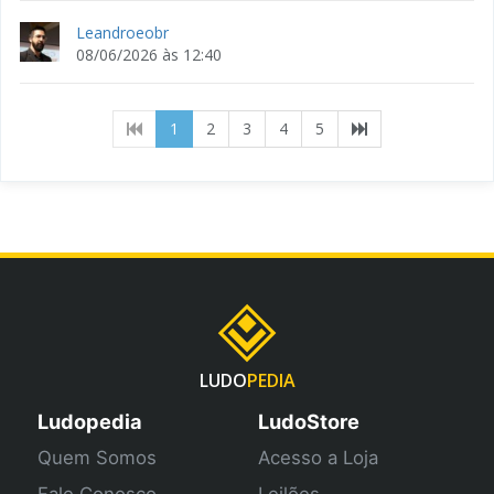
Leandroeobr
08/06/2026 às 12:40
(current)
1
2
3
4
5
LUDO
PEDIA
Ludopedia
LudoStore
Quem Somos
Acesso a Loja