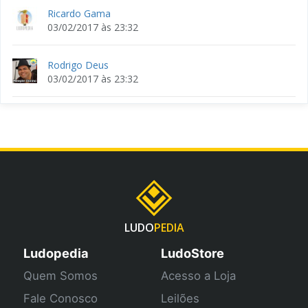
Ricardo Gama
03/02/2017 às 23:32
Rodrigo Deus
03/02/2017 às 23:32
LUDO
PEDIA
Ludopedia
LudoStore
Quem Somos
Acesso a Loja
Fale Conosco
Leilões