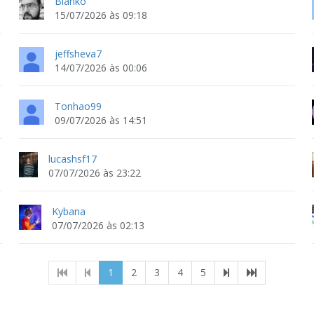
Bianko
15/07/2026 às 09:18
jeffsheva7
14/07/2026 às 00:06
Tonhao99
09/07/2026 às 14:51
lucashsf17
07/07/2026 às 23:22
Kybana
07/07/2026 às 02:13
(current)
1
2
3
4
5