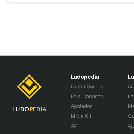
Ludopedia
Lu
Quem Somos
Ac
Fale Conosco
Le
Apoiador
Me
LUDO
PEDIA
Mídia Kit
Qu
API
Aj