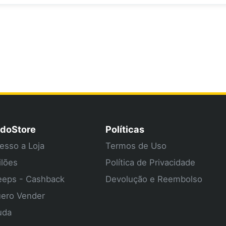
doStore
Políticas
esso a Loja
Termos de Uso
ilões
Política de Privacidade
eps - Cashback
Devolução e Reembolso
ero Vender
uda