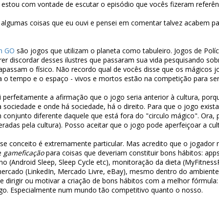
 estou com vontade de escutar o episódio que vocês fizeram referênc
e algumas coisas que eu ouvi e pensei em comentar talvez acabem p
n GO
são jogos que utilizam o planeta como tabuleiro. Jogos de Polí
 discordar desses ilustres que passaram sua vida pesquisando so
rapassam o físico. Não recordo qual de vocês disse que os mágicos 
 o tempo e o espaço - vivos e mortos estão na competição para ser 
endi perfeitamente a afirmação que o jogo seria anterior à cultura, po
sociedade e onde há sociedade, há o direito. Para que o jogo exista
m conjunto diferente daquele que está fora do "circulo mágico". Ora,
(geradas pela cultura). Posso aceitar que o jogo pode aperfeiçoar a c
e conceito é extremamente particular. Mas acredito que o jogador n
e
gameficação
para coisas que deveriam constituir bons hábitos: app
o (Android Sleep, Sleep Cycle etc), monitoração da dieta (MyFitnessP
e mercado (LinkedIn, Mercado Livre, eBay), mesmo dentro do ambient
e dirigir ou motivar a criação de bons hábitos com a melhor fórmula
ogo. Especialmente num mundo tão competitivo quanto o nosso.