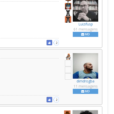
Luizifusp
61 mensagens
MD
2
dimdrogba
11 mensagens
MD
2