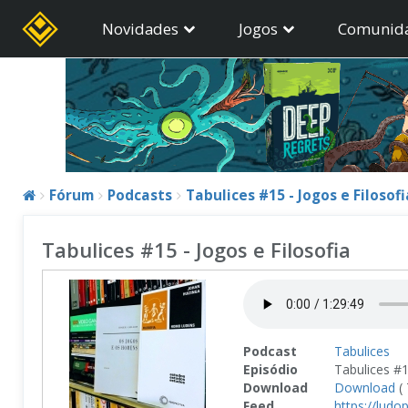
Novidades
Jogos
Comunid
Fórum
Podcasts
Tabulices #15 - Jogos e Filosofi
Tabulices #15 - Jogos e Filosofia
Podcast
Tabulices
Episódio
Tabulices #1
Download
Download
( 
Feed
https://ludo