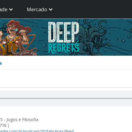
ade
Mercado
a
5 - Jogos e Filosofia
776 )
pedia.com.br/podcast/30/tabulices/feed