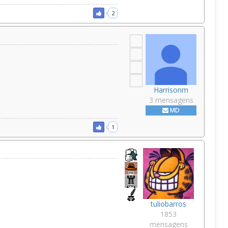
2
Harrisonm
3 mensagens
MD
1
tuliobarros
1853
mensagens