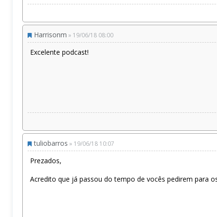
Harrisonm
» 19/06/18 08:00
Excelente podcast!
tuliobarros
» 19/06/18 10:07
Prezados,
Acredito que já passou do tempo de vocês pedirem para os