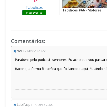
Tabulices
Tabulices #66 - Motores
Comentários:
radu
» 14/06/18 18:53
Parabéns pelo podcast, senhores. Eu acho que vou passar e
Bacana, a forma filosofica que foi lancada aqui. Eu ainda 
Luizifusp
» 14/06/18 20:09