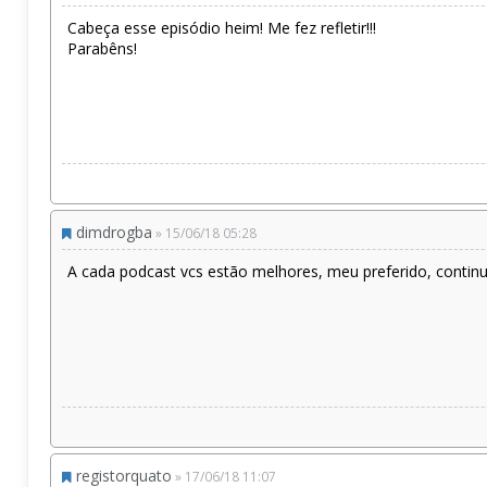
Cabeça esse episódio heim! Me fez refletir!!!
Parabêns!
dimdrogba
» 15/06/18 05:28
A cada podcast vcs estão melhores, meu preferido, contin
registorquato
» 17/06/18 11:07