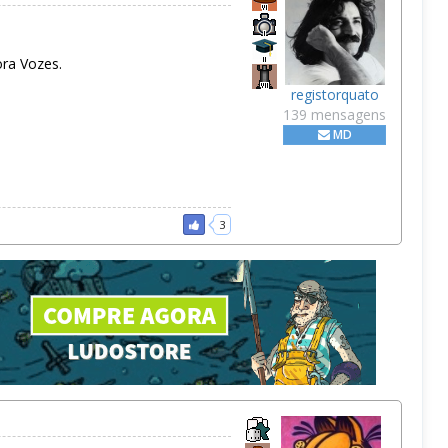
ora Vozes.
registorquato
139 mensagens
MD
3