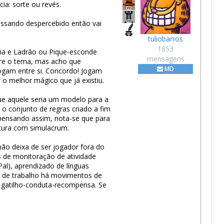
ia: sorte ou revés.
assando despercebido então vai
tuliobarros
1853
cia e Ladrão ou Pique-esconde
mensagens
bre o tema, mas acho que
MD
jogam entre si. Concordo! Jogam
o melhor mágico que já existiu.
rque aquele seria um modelo para a
 o conjunto de regras criado a fim
 pensando assim, nota-se que para
ultura com simulacrum.
ão deixa de ser jogador fora do
s de monitoração de atividade
al), aprendizado de línguas
e de trabalho há movimentos de
: gatilho-conduta-recompensa. Se