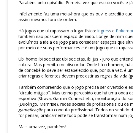
Parabéns pelo episódio. Primeira vez que escuto vocês e já
Infelizmente faz uma meia-hora que os ouvi e acredito qu
assim mesmo, fora de ordem:
Há jogos que ultrapassam o lugar físico:
Ingress
e
Pokemo
também não possuem espaço definido. Longe de mim querer
evoluímos a ideia de jogo para considerar espaços que ult
por meio de suas performances e é um jogo que ultrapassa
Ubi homo ibi societas; ubi societas, ibi jus - Juro que ent
cultura. Mas permita-me discordar. Onde há o homem, há a 
de concebê-lo deve ser estabelecido que, por sua vez, é u
criar regras diferentes devem preexistir as regras da vida 
Também compreendo que o jogo precisa ser divertido e ess
"circulo mágico". Mas tenho percebido que há uma onda d
esportiva (Strava, Garmin Connect etc), monitoração do son
(Duolingo, Memrise), redes sociais de profissionais ou d
gameficação
para conduta profissional. Todos no sentido d
for pensar, praticamente tudo pode se transformar num j
Mais uma vez, parabéns!