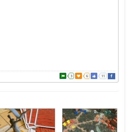
3
6
11