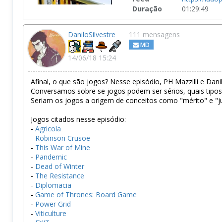
Duração
01:29:49
DaniloSilvestre
111 mensagens
MD
14/06/18 15:24
Afinal, o que são jogos? Nesse episódio, PH Mazzilli e Dani
Conversamos sobre se jogos podem ser sérios, quais tipos 
Seriam os jogos a origem de conceitos como "mérito" e "ju
Jogos citados nesse episódio:
-
Agricola
-
Robinson Crusoe
-
This War of Mine
-
Pandemic
-
Dead of Winter
-
The Resistance
-
Diplomacia
-
Game of Thrones: Board Game
-
Power Grid
-
Viticulture