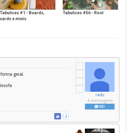
Tabulices #1 - Boards,
Tabulices #56 - Root
cards e minis
forma geral.
ilosofa
radu
4 mensagens
MD
2