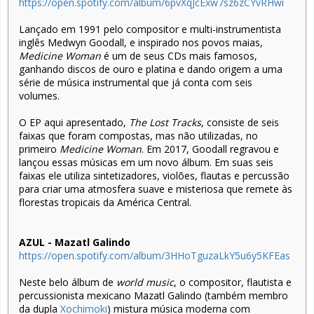
https://open.spotify.com/album/6pvXqJcExw7sz6zCYvRHwi
Lançado em 1991 pelo compositor e multi-instrumentista
inglês Medwyn Goodall, e inspirado nos povos maias,
Medicine Woman
é um de seus CDs mais famosos,
ganhando discos de ouro e platina e dando origem a uma
série de música instrumental que já conta com seis
volumes.
O EP aqui apresentado,
The Lost Tracks
, consiste de seis
faixas que foram compostas, mas não utilizadas, no
primeiro
Medicine Woman
. Em 2017, Goodall regravou e
lançou essas músicas em um novo álbum. Em suas seis
faixas ele utiliza sintetizadores, violões, flautas e percussão
para criar uma atmosfera suave e misteriosa que remete às
florestas tropicais da América Central.
AZUL - Mazatl Galindo
https://open.spotify.com/album/3HHoTguzaLkY5u6y5KFEas
Neste belo álbum de
world music
, o compositor, flautista e
percussionista mexicano Mazatl Galindo (também membro
da dupla
Xochimoki
) mistura música moderna com