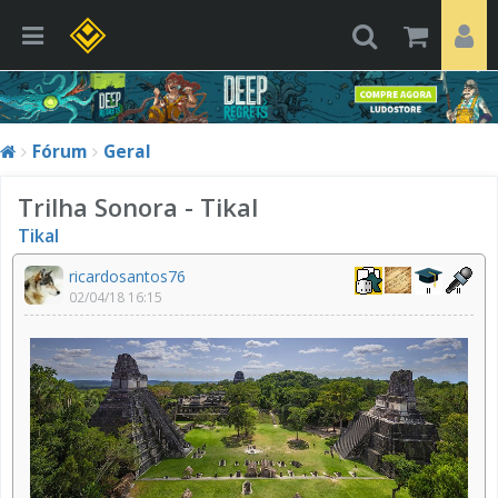
Fórum
Geral
Trilha Sonora - Tikal
Tikal
ricardosantos76
02/04/18 16:15