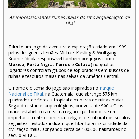
As impressionantes ruínas maias do sítio arqueológico de
Tikal
Tikal
é um jogo de aventura e exploração criado em 1999
pelos designers alemães Michael Kiesling & Wolfgang
Kramer (dupla responsável também por jogos como
Mexica
,
Porta Nigra
,
Torres
e
Celtica
) no qual os
jogadores controlam grupos de exploradores em buscas de
ruínas e tesouros maias nas selvas da América Central.
O nome e o tema do jogo são inspirados no
Parque
Nacional de Tikal
, na Guatemala, que abrange 575 km
quadrados de floresta tropical e milhares de ruínas maias.
Segundo estudos arqueológicos, por volta de 900 a.C. os
maias estabeleceram-se na região, que tornou-se um
importante centro comercial, religioso e cultural nos séculos
seguintes - estudos indicam que Tikal foi a maior cidade da
civilização maia, abrigando cerca de 100.000 habitantes no
século VIII a.C.