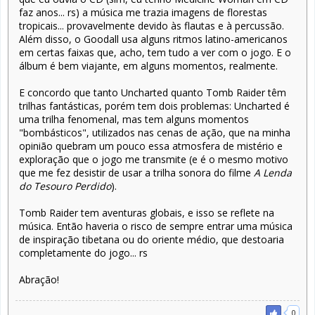
faz anos... rs) a música me trazia imagens de florestas
tropicais... provavelmente devido às flautas e à percussão.
Além disso, o Goodall usa alguns ritmos latino-americanos
em certas faixas que, acho, tem tudo a ver com o jogo. E o
álbum é bem viajante, em alguns momentos, realmente.
E concordo que tanto Uncharted quanto Tomb Raider têm
trilhas fantásticas, porém tem dois problemas: Uncharted é
uma trilha fenomenal, mas tem alguns momentos
"bombásticos", utilizados nas cenas de ação, que na minha
opinião quebram um pouco essa atmosfera de mistério e
exploração que o jogo me transmite (e é o mesmo motivo
que me fez desistir de usar a trilha sonora do filme
A Lenda
do Tesouro Perdido
).
Tomb Raider tem aventuras globais, e isso se reflete na
música. Então haveria o risco de sempre entrar uma música
de inspiração tibetana ou do oriente médio, que destoaria
completamente do jogo... rs
Abração!
0