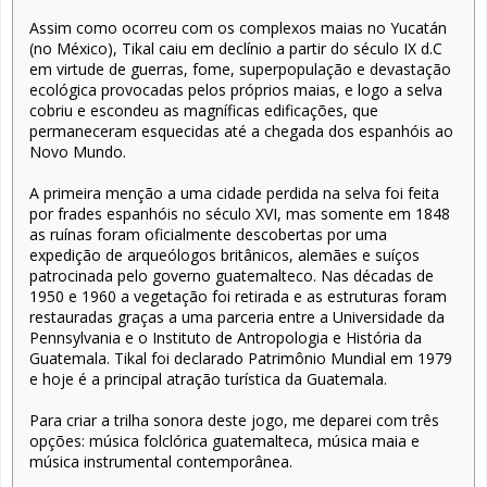
Assim como ocorreu com os complexos maias no Yucatán
(no México), Tikal caiu em declínio a partir do século IX d.C
em virtude de guerras, fome, superpopulação e devastação
ecológica provocadas pelos próprios maias, e logo a selva
cobriu e escondeu as magníficas edificações, que
permaneceram esquecidas até a chegada dos espanhóis ao
Novo Mundo.
A primeira menção a uma cidade perdida na selva foi feita
por frades espanhóis no século XVI, mas somente em 1848
as ruínas foram oficialmente descobertas por uma
expedição de arqueólogos britânicos, alemães e suíços
patrocinada pelo governo guatemalteco. Nas décadas de
1950 e 1960 a vegetação foi retirada e as estruturas foram
restauradas graças a uma parceria entre a Universidade da
Pennsylvania e o Instituto de Antropologia e História da
Guatemala. Tikal foi declarado Patrimônio Mundial em 1979
e hoje é a principal atração turística da Guatemala.
Para criar a trilha sonora deste jogo, me deparei com três
opções: música folclórica guatemalteca, música maia e
música instrumental contemporânea.