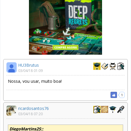
HU3Brutus
03/04/18 01:09
Nossa, vou usar, muito boa!
1
ricardosantos76
03/04/18 07:20
DiegoMartins2S::