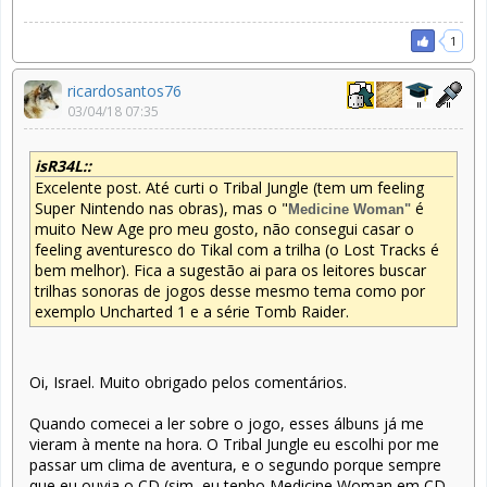
1
ricardosantos76
03/04/18 07:35
isR34L::
Excelente post. Até curti o Tribal Jungle (tem um feeling
Super Nintendo nas obras), mas o "
é
Medicine Woman"
muito New Age pro meu gosto, não consegui casar o
feeling aventuresco do Tikal com a trilha (o Lost Tracks é
bem melhor). Fica a sugestão ai para os leitores buscar
trilhas sonoras de jogos desse mesmo tema como por
exemplo Uncharted 1 e a série Tomb Raider.
Oi, Israel. Muito obrigado pelos comentários.
Quando comecei a ler sobre o jogo, esses álbuns já me
vieram à mente na hora. O Tribal Jungle eu escolhi por me
passar um clima de aventura, e o segundo porque sempre
que eu ouvia o CD (sim, eu tenho Medicine Woman em CD