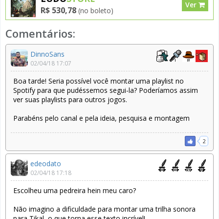
Ver
R$ 530,78
(no boleto)
Comentários:
DinnoSans
02/04/18 17:07
Boa tarde! Seria possível você montar uma playlist no
Spotify para que pudéssemos segui-la? Poderíamos assim
ver suas playlists para outros jogos.
Parabéns pelo canal e pela ideia, pesquisa e montagem
2
edeodato
02/04/18 17:18
Escolheu uma pedreira hein meu caro?
Não imagino a dificuldade para montar uma trilha sonora
para Tikal, o que torna esse texto incrível!