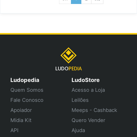
LUDO
PEDIA
Ludopedia
LudoStore
Quem Somos
Acesso a Loja
Fale Conosco
Leilões
Apoiador
Meeps - Cashback
Mídia Kit
Quero Vender
API
Ajuda