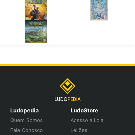
LUDO
PEDIA
Ludopedia
LudoStore
Quem Somos
Acesso a Loja
Fale Conosco
Leilões