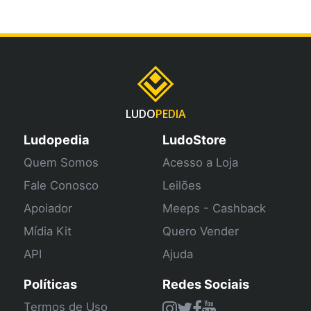
LUDO
PEDIA
Ludopedia
LudoStore
Quem Somos
Acesso a Loja
Fale Conosco
Leilões
Apoiador
Meeps - Cashback
Mídia Kit
Quero Vender
API
Ajuda
Políticas
Redes Sociais
Termos de Uso