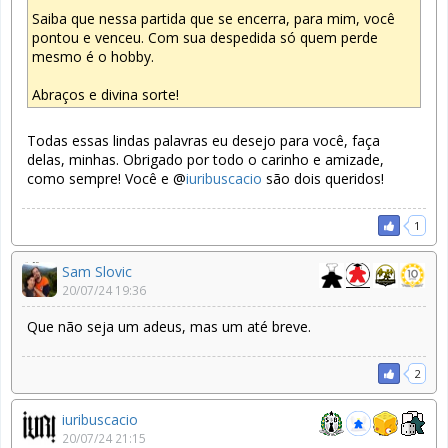
Saiba que nessa partida que se encerra, para mim, você
pontou e venceu. Com sua despedida só quem perde
mesmo é o hobby.
Abraços e divina sorte!
Todas essas lindas palavras eu desejo para você, faça
delas, minhas. Obrigado por todo o carinho e amizade,
como sempre! Você e @
iuribuscacio
são dois queridos!
1
Sam Slovic
20/07/24 19:36
Que não seja um adeus, mas um até breve.
2
iuribuscacio
20/07/24 21:15