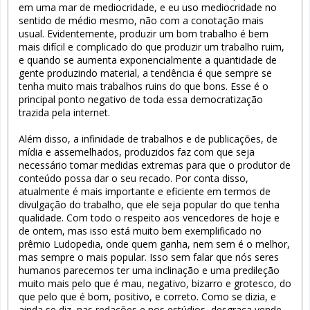
em uma mar de mediocridade, e eu uso mediocridade no
sentido de médio mesmo, não com a conotação mais
usual. Evidentemente, produzir um bom trabalho é bem
mais difícil e complicado do que produzir um trabalho ruim,
e quando se aumenta exponencialmente a quantidade de
gente produzindo material, a tendência é que sempre se
tenha muito mais trabalhos ruins do que bons. Esse é o
principal ponto negativo de toda essa democratização
trazida pela internet.
Além disso, a infinidade de trabalhos e de publicações, de
mídia e assemelhados, produzidos faz com que seja
necessário tomar medidas extremas para que o produtor de
conteúdo possa dar o seu recado. Por conta disso,
atualmente é mais importante e eficiente em termos de
divulgação do trabalho, que ele seja popular do que tenha
qualidade. Com todo o respeito aos vencedores de hoje e
de ontem, mas isso está muito bem exemplificado no
prêmio Ludopedia, onde quem ganha, nem sem é o melhor,
mas sempre o mais popular. Isso sem falar que nós seres
humanos parecemos ter uma inclinação e uma predileção
muito mais pelo que é mau, negativo, bizarro e grotesco, do
que pelo que é bom, positivo, e correto. Como se dizia, e
ainda se diz, nas redações e nos estúdios, desgraça vende