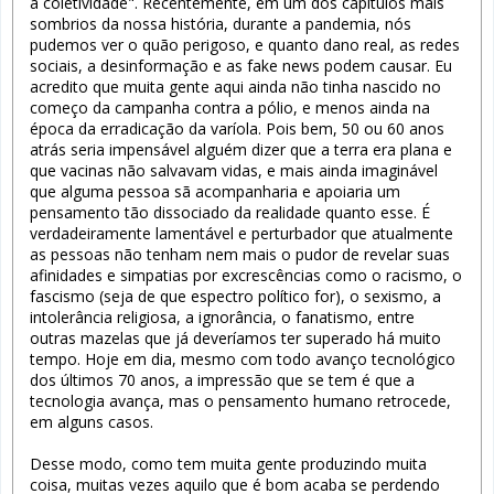
à coletividade". Recentemente, em um dos capítulos mais
sombrios da nossa história, durante a pandemia, nós
pudemos ver o quão perigoso, e quanto dano real, as redes
sociais, a desinformação e as fake news podem causar. Eu
acredito que muita gente aqui ainda não tinha nascido no
começo da campanha contra a pólio, e menos ainda na
época da erradicação da varíola. Pois bem, 50 ou 60 anos
atrás seria impensável alguém dizer que a terra era plana e
que vacinas não salvavam vidas, e mais ainda imaginável
que alguma pessoa sã acompanharia e apoiaria um
pensamento tão dissociado da realidade quanto esse. É
verdadeiramente lamentável e perturbador que atualmente
as pessoas não tenham nem mais o pudor de revelar suas
afinidades e simpatias por excrescências como o racismo, o
fascismo (seja de que espectro político for), o sexismo, a
intolerância religiosa, a ignorância, o fanatismo, entre
outras mazelas que já deveríamos ter superado há muito
tempo. Hoje em dia, mesmo com todo avanço tecnológico
dos últimos 70 anos, a impressão que se tem é que a
tecnologia avança, mas o pensamento humano retrocede,
em alguns casos.
Desse modo, como tem muita gente produzindo muita
coisa, muitas vezes aquilo que é bom acaba se perdendo