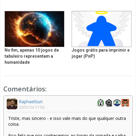
No fim, apenas 10 jogos de
Jogos grátis para imprimir e
tabuleiro representam a
jogar (PnP)
humanidade
Comentários:
RaphaelGuri
20/07/24 17:56
Triste, mas sincero - e isso vale mais do que qualquer outra
coisa.
Fico feliz que nos conhecemos ao longo da jornada e saiba