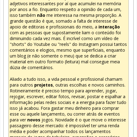
adjetivos interessantes por aí que acumulei na memória
por anos a fio. Enquanto respeito a opinião de cada um,
isso também
não
me interessa na mesma proporção. A
grande questão é que, somado a falta de interesse de
apoio de editoras e profissionais do meio, a
interação
com as pessoas que supostamente liam o conteúdo foi
diminuindo cada vez mais. É incrível como um vídeo de
"shorts" do Youtube ou "reels" do Instagram possui tantos
comentários e elogios, mesmo que superficiais, enquanto
um blog (e não somente o meu) que se dedica a criar
material em outro formato (leitura) mal consegue meia
dúzia de comentários.
Aliado a tudo isso, a vida pessoal e profissional chamam
para outros
projetos
, outras escolhas e novos caminhos.
Rotineiramente é preciso tempo para aprender, jogar,
rejogar, escrever, editar fotos, revisar, postar e espalhar a
informação pelas redes sociais e a energia para fazer tudo
isso já acabou. Fora gastar meu dinheiro para comprar
esse ou aquele lançamento, ou correr atrás de eventos
para ver
novos
jogos. Novidade é o que move o interesse
passageiro desse mercado: é impossível ter uma renda
média e poder acompanhar todos os lançamentos