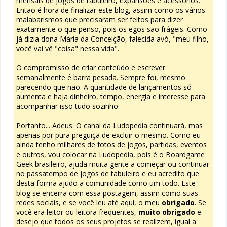
mensais de jogos de tabuleiro, expansões e acessórios.
Então é hora de finalizar este blog, assim como os vários
malabarismos que precisaram ser feitos para dizer
exatamente o que penso, pois os egos são frágeis. Como
já dizia dona Maria da Conceição, falecida avó, "meu filho,
você vai vê "coisa" nessa vida".
O compromisso de criar conteúdo e escrever
semanalmente é barra pesada. Sempre foi, mesmo
parecendo que não. A quantidade de lançamentos só
aumenta e haja dinheiro, tempo, energia e interesse para
acompanhar isso tudo sozinho.
Portanto... Adeus. O canal da Ludopedia continuará, mas
apenas por pura preguiça de excluir o mesmo. Como eu
ainda tenho milhares de fotos de jogos, partidas, eventos
e outros, vou colocar na Ludopedia, pois é o Boardgame
Geek brasileiro, ajuda muita gente a começar ou continuar
no passatempo de jogos de tabuleiro e eu acredito que
desta forma ajudo a comunidade como um todo. Este
blog se encerra com essa postagem, assim como suas
redes sociais, e se você leu até aqui, o meu
obrigado
. Se
você era leitor ou leitora frequentes,
muito obrigado
e
desejo que todos os seus projetos se realizem, igual a