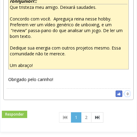
ronnjuniorr::
Que tristeza meu amigo. Deixará saudades.
Concordo com você. Apreguiça reina nesse hobby.
Preferem ver um vídeo genérico de unboxing, e um
“review” passa-pano do que analisar um jogo. De ler um
bom texto.
Dedique sua energia com outros projetos mesmo. Essa
comunidade não te merece.
Um abraço!
Obrigado pelo carinho!
0
Responder
(current)
1
2