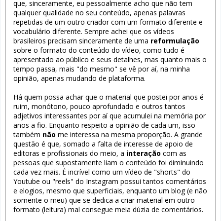
que, sinceramente, eu pessoalmente acho que não tem
qualquer qualidade no seu conteúdo, apenas palavras
repetidas de um outro criador com um formato diferente e
vocabulário diferente. Sempre achei que os vídeos
brasileiros precisam sinceramente de uma
reformulação
sobre o formato do conteúdo do vídeo, como tudo é
apresentado ao público e seus detalhes, mas quanto mais o
tempo passa, mais "do mesmo" se vê por aí, na minha
opinião, apenas mudando de plataforma.
Há quem possa achar que o material que postei por anos é
ruim, monótono, pouco aprofundado e outros tantos
adjetivos interessantes por aí que acumulei na memória por
anos a fio. Enquanto respeito a opinião de cada um, isso
também
não
me interessa na mesma proporção. A grande
questão é que, somado a falta de interesse de apoio de
editoras e profissionais do meio, a
interação
com as
pessoas que supostamente liam o conteúdo foi diminuindo
cada vez mais. É incrível como um vídeo de "shorts" do
Youtube ou "reels" do Instagram possui tantos comentários
e elogios, mesmo que superficiais, enquanto um blog (e não
somente o meu) que se dedica a criar material em outro
formato (leitura) mal consegue meia dúzia de comentários.