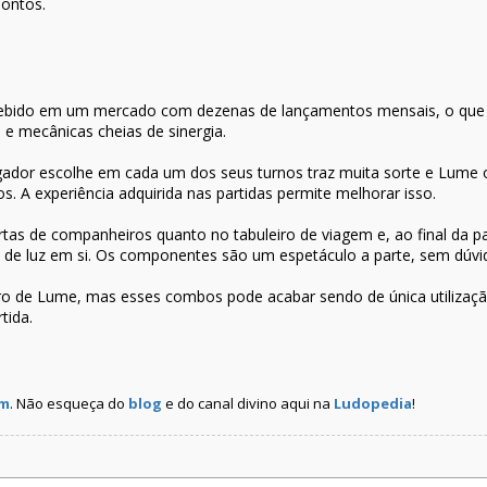
pontos.
rcebido em um mercado com dezenas de lançamentos mensais, o que 
s e mecânicas cheias de sinergia.
ogador escolhe em cada um dos seus turnos traz muita sorte e Lume o
os. A experiência adquirida nas partidas permite melhorar isso.
rtas de companheiros quanto no tabuleiro de viagem e, ao final da 
os de luz em si. Os componentes são um espetáculo a parte, sem dúvi
o de Lume, mas esses combos pode acabar sendo de única utilização
tida.
am
. Não esqueça do
blog
e do canal divino aqui na
Ludopedia
!