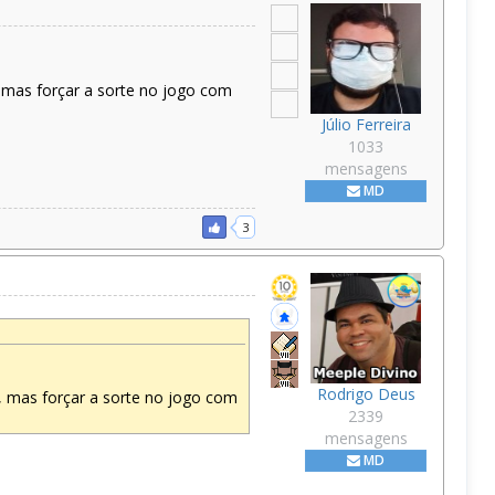
 mas forçar a sorte no jogo com
Júlio Ferreira
1033
mensagens
MD
3
Rodrigo Deus
, mas forçar a sorte no jogo com
2339
mensagens
MD