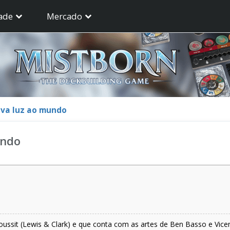
ade
Mercado
eva luz ao mundo
undo
ssit (Lewis & Clark) e que conta com as artes de Ben Basso e Vicent