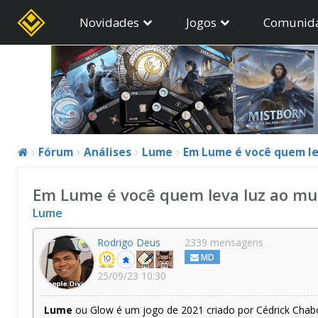
Novidades
Jogos
Comunid
Fórum
Análises
Lume
Em Lume é você quem l
Em Lume é você quem leva luz ao m
Lume
Rodrigo Deus
2339 mensagens
MD
25/09/23 10:30
Lume
ou Glow é um jogo de 2021 criado por Cédrick Chabou