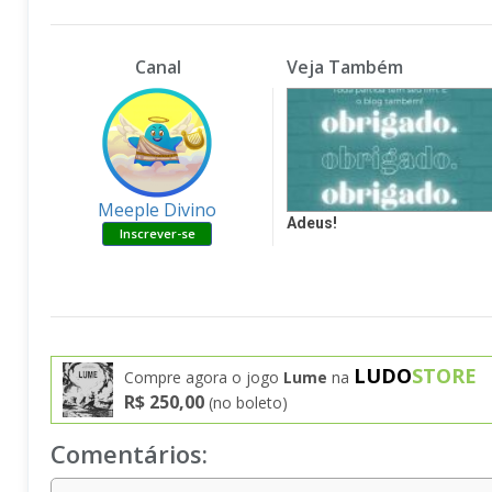
Canal
Veja Também
Meeple Divino
Adeus!
LUDO
STORE
Compre agora o jogo
Lume
na
R$ 250,00
(no boleto)
Comentários: