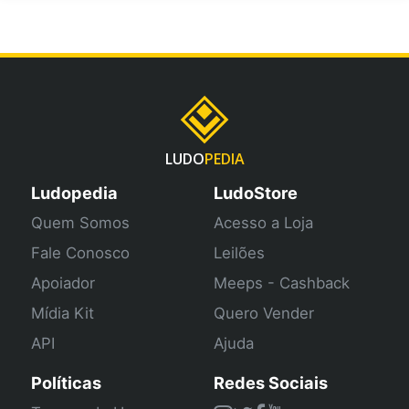
LUDO
PEDIA
Ludopedia
LudoStore
Quem Somos
Acesso a Loja
Fale Conosco
Leilões
Apoiador
Meeps - Cashback
Mídia Kit
Quero Vender
API
Ajuda
Políticas
Redes Sociais