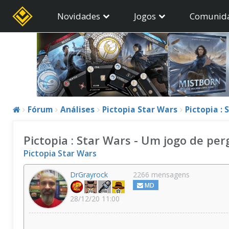
Novidades
Jogos
Comunid
Fórum
Análises
Pictopia Star Wars
Pictopia :
Pictopia : Star Wars - Um jogo de per
Pictopia Star Wars
DrGrayrock
2266 mensagens
MD
28/12/20 11:00