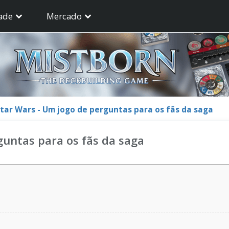
ade
Mercado
 Star Wars - Um jogo de perguntas para os fãs da saga
guntas para os fãs da saga