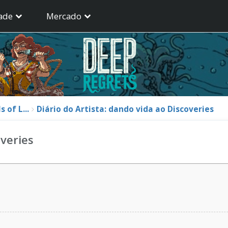
ade
Mercado
 of L...
Diário do Artista: dando vida ao Discoveries
overies