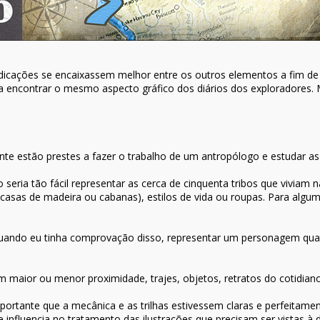
dicações se encaixassem melhor entre os outros elementos a fim de e
encontrar o mesmo aspecto gráfico dos diários dos exploradores. M
te estão prestes a fazer o trabalho de um antropólogo e estudar as 
 seria tão fácil representar as cerca de cinquenta tribos que viviam
asas de madeira ou cabanas), estilos de vida ou roupas. Para algumas 
 quando eu tinha comprovação disso, representar um personagem quand
 maior ou menor proximidade, trajes, objetos, retratos do cotidiano,
portante que a mecânica e as trilhas estivessem claras e perfeitame
nfluencia no tratamento das ilustrações que precisam ser vistas à d