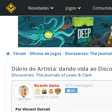
Novidades
Jogos
Comunid
Fórum
Oficina de Jogos
Discoveries: The Journals
Diário do Artista: dando vida ao Disc
Discoveries: The Journals of Lewis & Clark
Ricardo Gama
4575 mensagens
MD
30/08/15 23:45
Por Vincent Dutrait