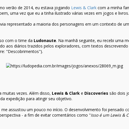
no verão de 2014, eu estava jogando
Lewis & Clark
com a minha famí
m, uma vez que eu a tinha ilustrado várias vezes em jogos e livros.
via representado a maioria dos personagens em um contexto de uma
sso com o time da
Ludonaute
. Na manhã seguinte, eu recebi uma 
o aos diários trazidos pelos exploradores, com textos descrevendo a
vre: "Descobrimentos").
a muitas vezes. Além disso,
Lewis & Clark
e
Discoveries
são dois 
a expedição para atingir seu objetivo.
nte me assustou um pouco no início. O desenvolvimento foi pensado
rspectiva - a fim de evitar comentários como "
Isso é um Lewis & C