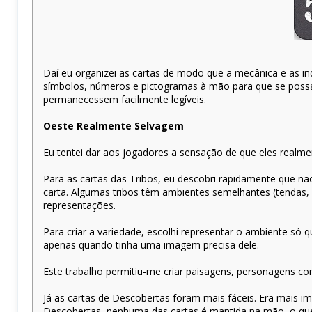
Daí eu organizei as cartas de modo que a mecânica e as in
símbolos, números e pictogramas à mão para que se possa 
permanecessem facilmente legíveis.
Oeste Realmente Selvagem
Eu tentei dar aos jogadores a sensação de que eles realmen
Para as cartas das Tribos, eu descobri rapidamente que não
carta. Algumas tribos têm ambientes semelhantes (tendas, c
representações.
Para criar a variedade, escolhi representar o ambiente só
apenas quando tinha uma imagem precisa dele.
Este trabalho permitiu-me criar paisagens, personagens com
Já as cartas de Descobertas foram mais fáceis. Era mais im
Descobertas, nenhuma das cartas é mantida na mão, o que i