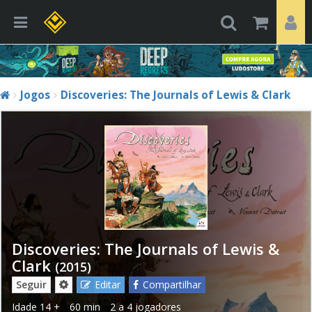
Jogos
Discoveries: The Journals of Lewis & Clark
Discoveries: The Journals of Lewis &
Clark
(2015)
Seguir
Editar
Compartilhar
Idade
14 +
60 min
2 a 4 jogadores