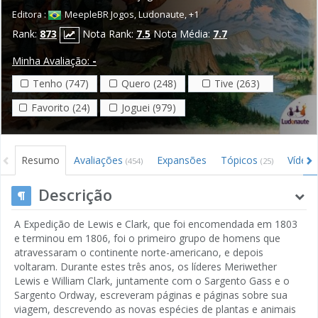
Editora :
MeepleBR Jogos
,
Ludonaute
,
+1
Rank:
873
Nota Rank:
7.5
Nota Média:
7.7
Minha Avaliação:
-
Tenho (747)
Quero (248)
Tive (263)
Favorito (24)
Joguei (979)
Resumo
Avaliações
Expansões
Tópicos
Vídeo
(454)
(25)
Descrição
A Expedição de Lewis e Clark, que foi encomendada em 1803
e terminou em 1806, foi o primeiro grupo de homens que
atravessaram o continente norte-americano, e depois
voltaram. Durante estes três anos, os líderes Meriwether
Lewis e William Clark, juntamente com o Sargento Gass e o
Sargento Ordway, escreveram páginas e páginas sobre sua
viagem, descrevendo as novas espécies de plantas e animais