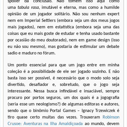
spoiler da conclusão. Não tomem isso aqui como
uma
tabula rasa
, imutável e eterna, mas como a humilde
opinião de um jogador solitário. Não sou nenhum expert
nem em Imperial Settlers (embora seja um dos meus jogos
mais jogados), nem em estatística (embora seja uma das
coisas que eu mais goste de estudar e tenha usado bastante
por ocasião do meu doutorado), nem em game design (isso
eu não sou mesmo), mas gostaria de estimular um debate
sadio e maduro no fórum.
Um ponto essencial para que um jogo entre em minha
coleção é a possibilidade de ele ser jogado sozinho. E não
basta isso ser possível, é necessário que o modo solo seja
divertido, desafiador e, sobretudo, que o jogo seja
interessante. Nessa busca infindável e insaciável, sempre
procuro por portos seguros, um dos quais é a jogografia
(seria esse um neologismo?) de algumas editoras e autores,
sendo que o binômio Portal Games – Ignacy Trzewiczek é
tiro quase certo muitas das vezes. Trouxeram
Robinson
Crusoe: Aventuras na Ilha Amaldiçoada
ao mundo, devem