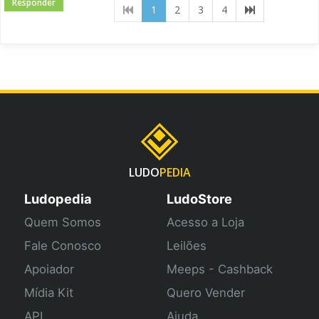
Responder
(current)
1
2
3
4
LUDO
PEDIA
Ludopedia
LudoStore
Quem Somos
Acesso a Loja
Fale Conosco
Leilões
Apoiador
Meeps - Cashback
Mídia Kit
Quero Vender
API
Ajuda