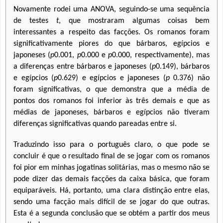
Novamente rodei uma ANOVA, seguindo-se uma sequência
de testes
t
, que mostraram algumas coisas bem
interessantes a respeito das facções. Os romanos foram
significativamente piores do que bárbaros, egípcios e
japoneses (
p
0.001,
p
0.000 e
p
0.000, respectivamente), mas
a diferenças entre bárbaros e japoneses (
p
0.149), bárbaros
e egípcios (
p
0.629) e egípcios e japoneses (
p
0.376) não
foram significativas, o que demonstra que a média de
pontos dos romanos foi inferior às três demais e que as
médias de japoneses, bárbaros e egípcios não tiveram
diferenças significativas quando pareadas entre si.
Traduzindo isso para o português claro, o que pode se
concluir é que o resultado final de se jogar com os romanos
foi pior em minhas jogatinas solitárias, mas o mesmo não se
pode dizer das demais facções da caixa básica, que foram
equiparáveis. Há, portanto, uma clara distinção entre elas,
sendo uma facção mais difícil de se jogar do que outras.
Esta é a segunda conclusão que se obtém a partir dos meus