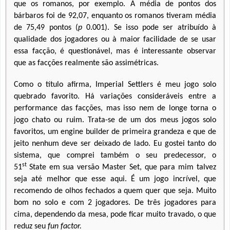
que os romanos, por exemplo. A média de pontos dos
bárbaros foi de 92,07, enquanto os romanos tiveram média
de 75,49 pontos (
p
0.001). Se isso pode ser atribuído à
qualidade dos jogadores ou à maior facilidade de se usar
essa facção, é questionável, mas é interessante observar
que as facções realmente são assimétricas.
Como o título afirma, Imperial Settlers é meu jogo solo
quebrado favorito. Há variações consideráveis entre a
performance das facções, mas isso nem de longe torna o
jogo chato ou ruim. Trata-se de um dos meus jogos solo
favoritos, um engine builder de primeira grandeza e que de
jeito nenhum deve ser deixado de lado. Eu gostei tanto do
sistema, que comprei também o seu predecessor, o
st
51
State em sua versão Master Set, que para mim talvez
seja até melhor que esse aqui. É um jogo incrível, que
recomendo de olhos fechados a quem quer que seja. Muito
bom no solo e com 2 jogadores. De três jogadores para
cima, dependendo da mesa, pode ficar muito travado, o que
reduz seu
fun factor.