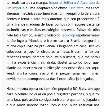
ter mais cartas na manga.
Imperial Settlers: A Ascensão de
um Império
é uma adaptação do ótimo
51st State
, mas com
algumas mecânicas aprimoradas, um reequilíbrio de alguns
pontos e tema e arte mais amenos que seu predecessor. É
uma grande máquina de fazer pontos com facções bastante
assimétricas e muitas estratégias possíveis. Estava de olho
nele fazia tempo, assisti o vídeo do
igorknop
repetidas vezes
e, tão logo a Mandala o trouxe para o Brasil, assegurei a
minha cópia logo na pré-venda. Chegando em casa, sleeves
colocados, o jogo foi direto para mesa. E assim o fez por
repetidas vezes, sempre solo. Veio o insert, que melhorou
minha experiência mais ainda. Gostei tanto do jogo, que,
diante da incerteza da publicação das expansões por aqui,
vendi minha cópia nacional e peguei uma em inglês,
devidamente acompanhada das 4 expansões já lançadas.
Nessa mesma época eu também peguei o BG Stats, um app
para o celular no qual eu podia registrar partidas, o que foi
uma boa, pois assim consigo controlar o que tenho jogado e
o que ainda preciso jogar. Com o app, pude registrar boa