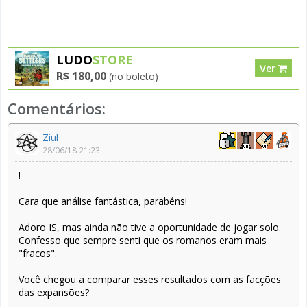
LUDO
STORE
Ver
R$ 180,00
(no boleto)
Comentários:
Ziul
28/06/18 21:23
!
Cara que análise fantástica, parabéns!
Adoro IS, mas ainda não tive a oportunidade de jogar solo.
Confesso que sempre senti que os romanos eram mais
"fracos".
Você chegou a comparar esses resultados com as facções
das expansões?