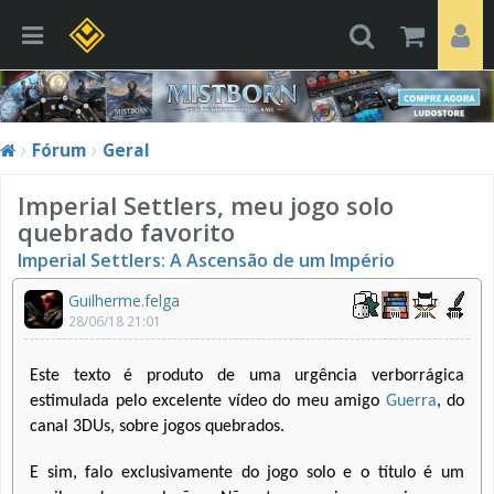
Fórum
Geral
Imperial Settlers, meu jogo solo
quebrado favorito
Imperial Settlers: A Ascensão de um Império
Guilherme.felga
28/06/18 21:01
Este texto é produto de uma urgência verborrágica
estimulada pelo excelente vídeo do meu amigo
Guerra
, do
canal 3DUs, sobre jogos quebrados.
E sim, falo exclusivamente do jogo solo e o título é um