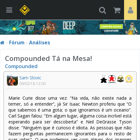
Fórum
Análises
Compounded Tá na Mesa!
Compounded
Sam Slovic
09/02/18 12:00
Marie Curie disse uma vez: “Na vida, não existe nada a
temer, só a entender”, já Sir Isaac Newton proferiu que “O
que sabemos é uma gota; o que ignoramos é um oceano”.
Carl Sagan falou: "Em algum lugar, alguma coisa incrível está
esperando para ser descoberta” e Neil DeGrasse Tyson
disse: "Ninguém que é curioso é idiota. As pessoas que não
fazem perguntas permanecem ignorantes para o resto de
suas vidas". O que podemos ver com alguns dos maiores