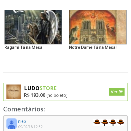
Ragami Tá na Mesa!
Notre Dame Tá na Mesa!
LUDO
STORE
Ver
R$ 193,00
(no boleto)
Comentários:
nieb
09/02/18 12:52