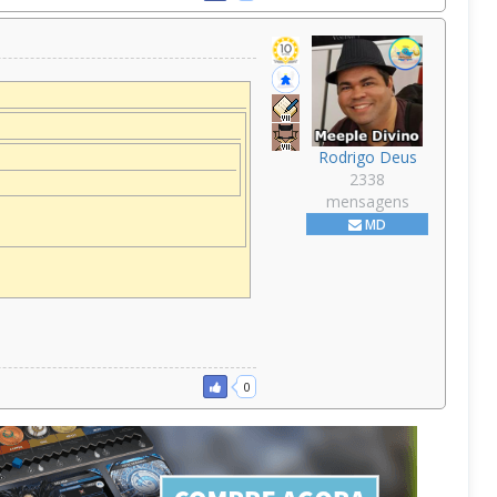
Rodrigo Deus
2338
mensagens
MD
0