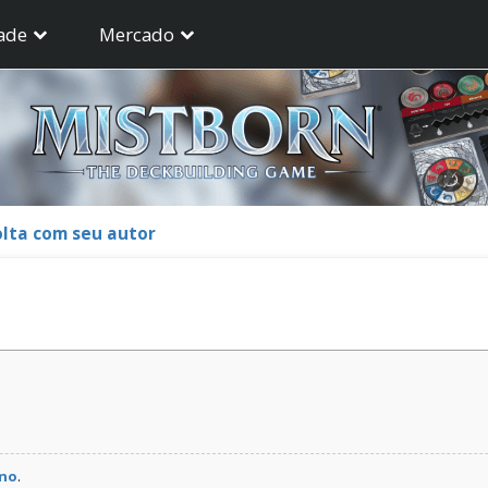
ade
Mercado
lta com seu autor
ino
.