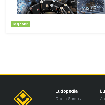
Responder
Ludopedia
Lu
Quem Somos
Ac