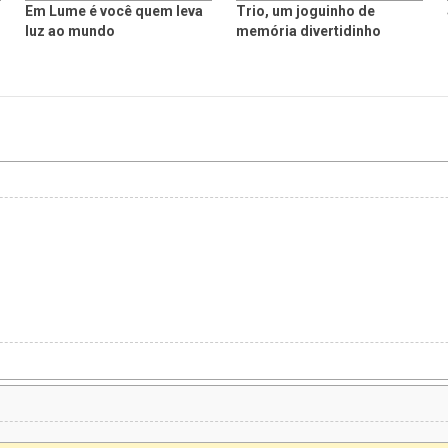
Em Lume é você quem leva
Trio, um joguinho de
luz ao mundo
memória divertidinho