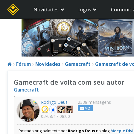
Novidades
Jogos
Comunid
Fórum
Novidades
Gamecraft
Gamecraft de vo
Gamecraft de volta com seu autor
Gamecraft
Rodrigo Deus
2338 mensagens
MD
03/08/17 08:00
Postado originalmente por
Rodrigo Deus
no blog
Meeple Div