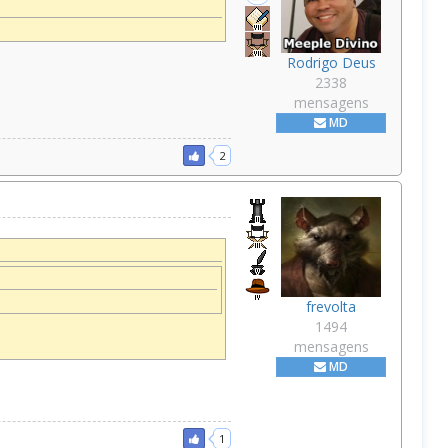
Rodrigo Deus
2338
mensagens
MD
2
frevolta
1494
mensagens
MD
1