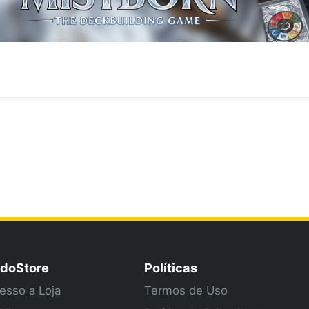
doStore
Políticas
esso a Loja
Termos de Uso