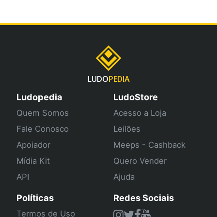
LUDO
PEDIA
Ludopedia
LudoStore
Quem Somos
Acesso a Loja
Fale Conosco
Leilões
Apoiador
Meeps - Cashback
Mídia Kit
Quero Vender
API
Ajuda
Políticas
Redes Sociais
Termos de Uso