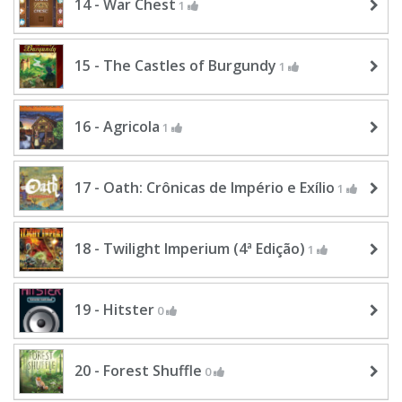
14 - War Chest
1
15 - The Castles of Burgundy
1
16 - Agricola
1
17 - Oath: Crônicas de Império e Exílio
1
18 - Twilight Imperium (4ª Edição)
1
19 - Hitster
0
20 - Forest Shuffle
0