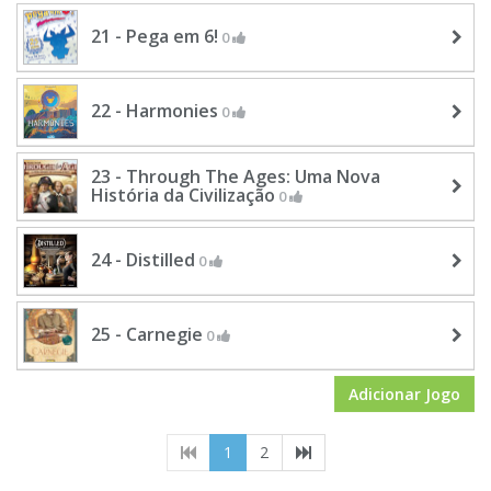
21 - Pega em 6!
0
22 - Harmonies
0
23 - Through The Ages: Uma Nova
História da Civilização
0
24 - Distilled
0
25 - Carnegie
0
Adicionar Jogo
(current)
1
2