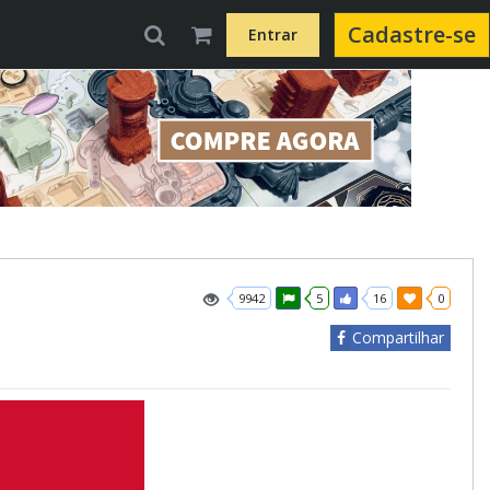
Cadastre-se
Entrar
9942
5
16
0
Compartilhar