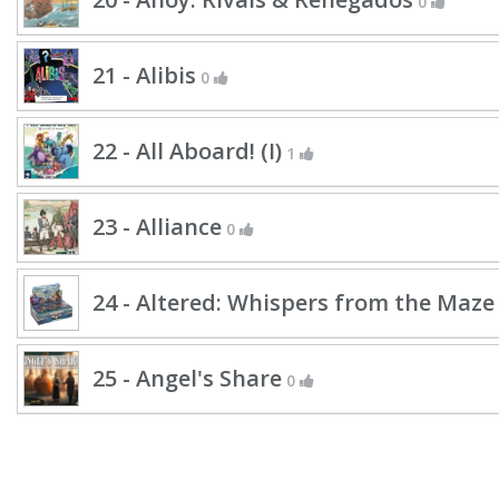
0
21 - Alibis
0
22 - All Aboard! (I)
1
23 - Alliance
0
24 - Altered: Whispers from the Maze
25 - Angel's Share
0