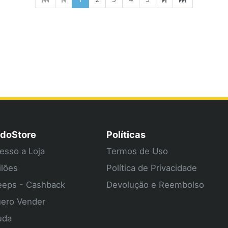
doStore
Políticas
esso a Loja
Termos de Uso
ilões
Política de Privacidade
eps - Cashback
Devolução e Reembolso
ero Vender
uda