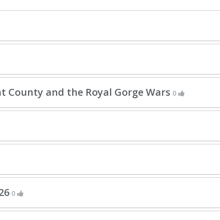
ont County and the Royal Gorge Wars
0
26
0