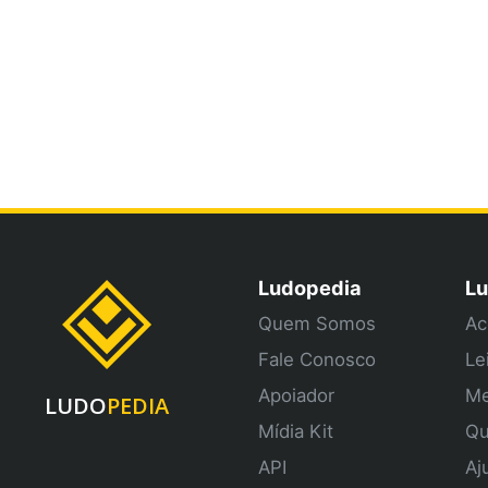
Ludopedia
Lu
Quem Somos
Ac
Fale Conosco
Le
Apoiador
Me
LUDO
PEDIA
Mídia Kit
Qu
API
Aj