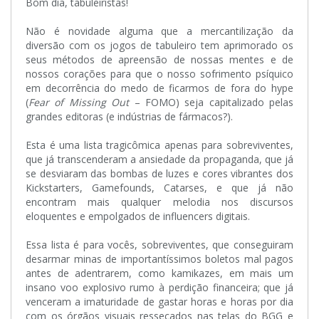
Bom dia, tabuleiristas!
Não é novidade alguma que a mercantilização da
diversão com os jogos de tabuleiro tem aprimorado os
seus métodos de apreensão de nossas mentes e de
nossos corações para que o nosso sofrimento psíquico
em decorrência do medo de ficarmos de fora do hype
(
Fear of Missing Out
– FOMO) seja capitalizado pelas
grandes editoras (e indústrias de fármacos?).
Esta é uma lista tragicômica apenas para sobreviventes,
que já transcenderam a ansiedade da propaganda, que já
se desviaram das bombas de luzes e cores vibrantes dos
Kickstarters, Gamefounds, Catarses, e que já não
encontram mais qualquer melodia nos discursos
eloquentes e empolgados de influencers digitais.
Essa lista é para vocês, sobreviventes, que conseguiram
desarmar minas de importantíssimos boletos mal pagos
antes de adentrarem, como kamikazes, em mais um
insano voo explosivo rumo à perdição financeira; que já
venceram a imaturidade de gastar horas e horas por dia
com os órgãos visuais ressecados nas telas do BGG e