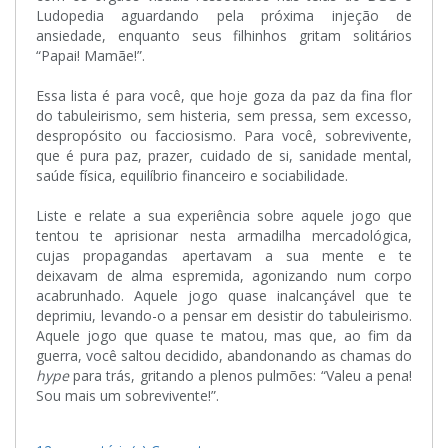
Ludopedia aguardando pela próxima injeção de
ansiedade, enquanto seus filhinhos gritam solitários
“Papai! Mamãe!”.
Essa lista é para você, que hoje goza da paz da fina flor
do tabuleirismo, sem histeria, sem pressa, sem excesso,
despropósito ou facciosismo. Para você, sobrevivente,
que é pura paz, prazer, cuidado de si, sanidade mental,
saúde física, equilíbrio financeiro e sociabilidade.
Liste e relate a sua experiência sobre aquele jogo que
tentou te aprisionar nesta armadilha mercadológica,
cujas propagandas apertavam a sua mente e te
deixavam de alma espremida, agonizando num corpo
acabrunhado. Aquele jogo quase inalcançável que te
deprimiu, levando-o a pensar em desistir do tabuleirismo.
Aquele jogo que quase te matou, mas que, ao fim da
guerra, você saltou decidido, abandonando as chamas do
hype
para trás, gritando a plenos pulmões: “Valeu a pena!
Sou mais um sobrevivente!”.