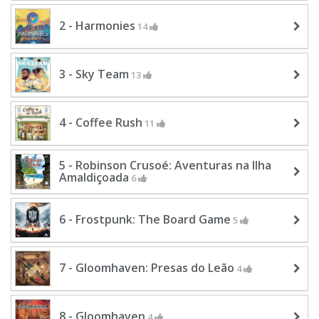
2 - Harmonies
14
3 - Sky Team
13
4 - Coffee Rush
11
5 - Robinson Crusoé: Aventuras na Ilha
Amaldiçoada
6
6 - Frostpunk: The Board Game
5
7 - Gloomhaven: Presas do Leão
4
8 - Gloomhaven
4