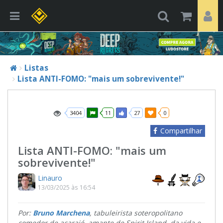
Listas
Lista ANTI-FOMO: "mais um sobrevivente!"
3404
11
27
0
Compartilhar
Lista ANTI-FOMO: "mais um
sobrevivente!"
Linauro
13/03/2025 às 16:54
Por:
Bruno Marchena
, tabuleirista soteropolitano
comedor de acarajé, amante de Spirit Island, da vida e