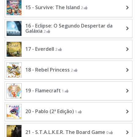
15 - Survive: The Island
2
16 - Eclipse: O Segundo Despertar da
Galáxia
2
17 - Everdell
2
18 - Rebel Princess
2
19 - Flamecraft
1
20 - Pablo (2ª Edição)
1
21 - S.T.A.L.K.E.R. The Board Game
0