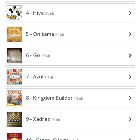
4 - Hive
30
5 - Onitama
24
6 - Go
19
7 - Azul
19
8 - Kingdom Builder
18
9 - Xadrez
16