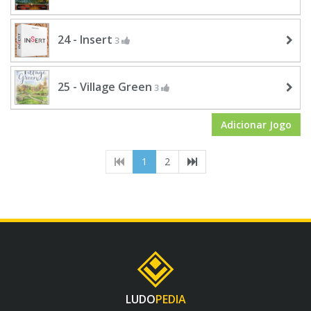
24 - Insert
3
25 - Village Green
3
Adicionar Jogo
(current)
1
2
LUDO
PEDIA