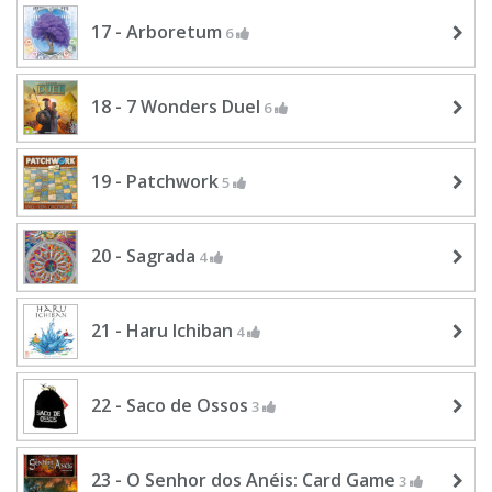
17 - Arboretum
6
18 - 7 Wonders Duel
6
19 - Patchwork
5
20 - Sagrada
4
21 - Haru Ichiban
4
22 - Saco de Ossos
3
23 - O Senhor dos Anéis: Card Game
3