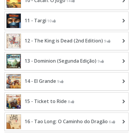
10 - Catan: O Jogo
14
11 - Targi
10
12 - The King is Dead (2nd Edition)
9
13 - Dominion (Segunda Edição)
9
14 - El Grande
9
15 - Ticket to Ride
8
16 - Tao Long: O Caminho do Dragão
6