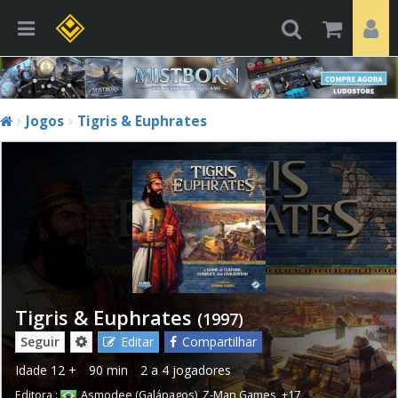
Jogos
Tigris & Euphrates
Tigris & Euphrates
(1997)
Seguir
Editar
Compartilhar
Idade
12 +
90 min
2 a 4 jogadores
Editora :
Asmodee (Galápagos)
,
Z-Man Games
,
+17