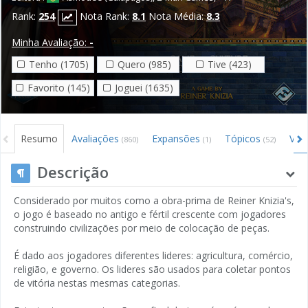
Rank:
254
Nota Rank:
8.1
Nota Média:
8.3
Minha Avaliação:
-
Tenho (1705)
Quero (985)
Tive (423)
Favorito (145)
Joguei (1635)
Resumo
Avaliações
Expansões
Tópicos
Víd
(860)
(1)
(52)
Créditos
Descrição
Considerado por muitos como a obra-prima de Reiner Knizia's,
o jogo é baseado no antigo e fértil crescente com jogadores
construindo civilizações por meio de colocação de peças.
É dado aos jogadores diferentes lideres: agricultura, comércio,
religião, e governo. Os lideres são usados para coletar pontos
de vitória nestas mesmas categorias.