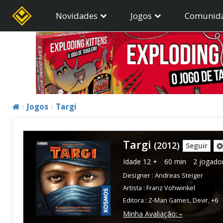
Novidades
Jogos
Comunid
Jogos
Targi
Targi
(2012)
Seguir
Idade
12 +
60 min
2 jogado
Designer :
Andreas Steiger
Artista :
Franz Vohwinkel
Editora :
Z-Man Games
,
Devir
,
+6
Minha Avaliação:
-