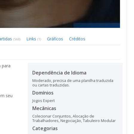
artidas
Links
Gráficos
Créditos
(568)
(1)
a para
Dependência de Idioma
Moderado, precisa de uma planilha traduzida
ou cartas traduzidas.
Domínios
 em seu
Jogos Expert
Mecânicas
Colecionar Conjuntos
,
Alocação de
Trabalhadores
,
Negociação
,
Tabuleiro Modular
Categorias