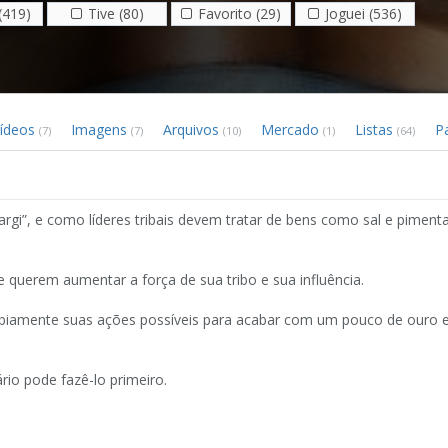
(419)
Tive (80)
Favorito (29)
Joguei (536)
ídeos
Imagens
Arquivos
Mercado
Listas
P
(7)
(7)
(10)
(1)
(64)
i”, e como líderes tribais devem tratar de bens como sal e piment
 querem aumentar a força de sua tribo e sua influência.
r sabiamente suas ações possíveis para acabar com um pouco de ouro
io pode fazê-lo primeiro.