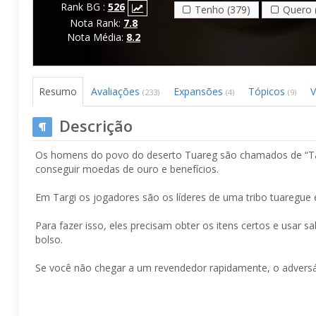
Rank BG :
526
Tenho (379)
Quero 
Nota Rank:
7.8
Nota Média:
8.2
Resumo
Avaliações
Expansões
Tópicos
V
(233)
(4)
(9)
Descrição
Os homens do povo do deserto Tuareg são chamados de “Targ
conseguir moedas de ouro e benefícios.
Em Targi os jogadores são os líderes de uma tribo tuaregue e
Para fazer isso, eles precisam obter os itens certos e usa
bolso.
Se você não chegar a um revendedor rapidamente, o adversár