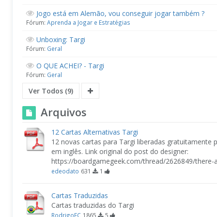
Jogo está em Alemão, vou conseguir jogar também ?
Fórum:
Aprenda a Jogar e Estratégias
Unboxing: Targi
Fórum:
Geral
O QUE ACHEI? - Targi
Fórum:
Geral
Ver Todos (9)
Arquivos
12 Cartas Alternativas Targi
12 novas cartas para Targi liberadas gratuitamente p
em inglês. Link original do post do designer:
https://boardgamegeek.com/thread/2626849/there-a
edeodato
631
1
Cartas Traduzidas
Cartas traduzidas do Targi
RodrigoFC
1865
5