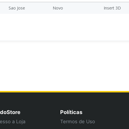
Sao Jose
Novo
Insert 3D
doStore
Políticas
esso a Loja
Termos de Uso