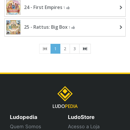
24 - First Empires
1
25 - Rattus: Big Box
1
(current)
1
2
3
LUDO
PEDIA
Ludopedia
LudoStore
Quem Somos
Acesso a Loja