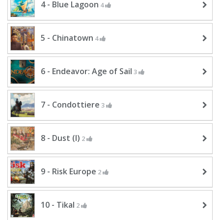
4 - Blue Lagoon
4
5 - Chinatown
4
6 - Endeavor: Age of Sail
3
7 - Condottiere
3
8 - Dust (I)
2
9 - Risk Europe
2
10 - Tikal
2