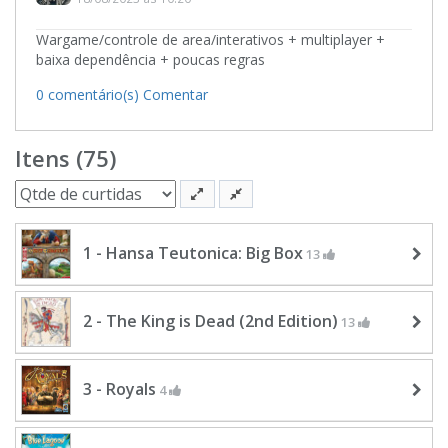
Wargame/controle de area/interativos + multiplayer +
baixa dependência + poucas regras
0 comentário(s)
Comentar
Itens (75)
1 - Hansa Teutonica: Big Box
13
2 - The King is Dead (2nd Edition)
13
3 - Royals
4