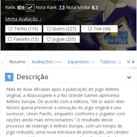
Rank:
856
Nota Rank:
7.5
Nota Média:
8.1
Minha Avaliação:
-
Tenho (116)
Quero (227)
Tive (44)
Favorito (15)
Joguei (255)
Resumo
Avaliações
Expansões
Tópicos
Víde
(144)
(3)
(2)
Descrição
Mais de duas décadas após a publicação do jogo Airlines
original, a Abacusspiele e a Rio Grande Games apresenta
Airlines Europe. De acordo com a editora, “Ele (o autor Alan
Moon) queria preservar a sensação do jogo original e seu
sucessor, Union Pacific, enquanto confronta o jogador com
opções ainda mais emocionantes.” O resultado desse
processo de redesign é Airlines Europe, com um tempo de
jogo reduzido, uma nova estrutura de pontuação, um cenário