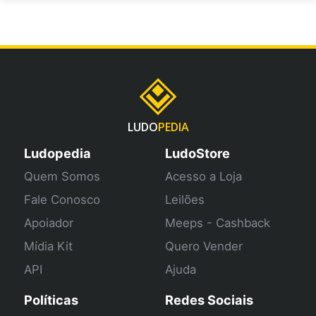
LUDO
PEDIA
Ludopedia
LudoStore
Quem Somos
Acesso a Loja
Fale Conosco
Leilões
Apoiador
Meeps - Cashback
Mídia Kit
Quero Vender
API
Ajuda
Políticas
Redes Sociais