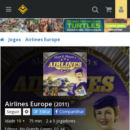
Jogos
Airlines Europe
Airlines Europe
(2011)
Seguir
Editar
Compartilhar
Idade
10 +
75 min
2 a 5 jogadores
Editora :
Rio Grande Games
,
G3
,
+4