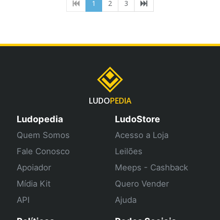
(current)
1
2
3
LUDO
PEDIA
Ludopedia
LudoStore
Quem Somos
Acesso a Loja
Fale Conosco
Leilões
Apoiador
Meeps - Cashback
Mídia Kit
Quero Vender
API
Ajuda