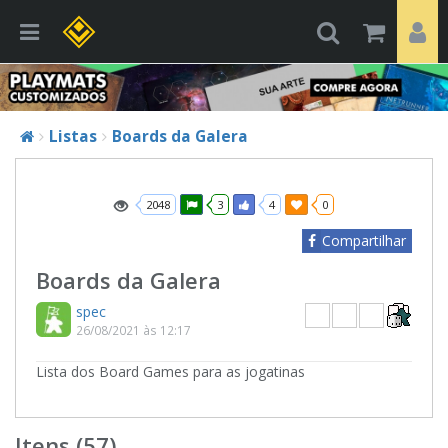
Listas
Boards da Galera
2048
3
4
0
Compartilhar
Boards da Galera
spec
26/08/2021 às 12:17
Lista dos Board Games para as jogatinas
Itens (57)