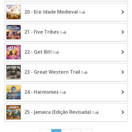
20 - Era: Idade Medieval
0
21 - Five Tribes
0
22 - Get Bit!
0
23 - Great Western Trail
0
24 - Harmonies
0
25 - Jamaica (Edição Revisada)
0