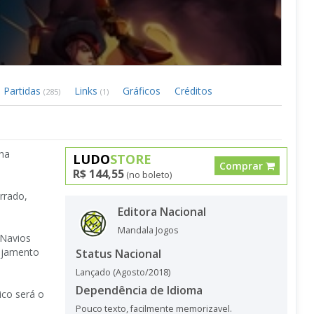
Partidas
Links
Gráficos
Créditos
(285)
(1)
lha
LUDO
STORE
Comprar
R$ 144,55
(no boleto)
rrado,
Editora Nacional
Mandala Jogos
 Navios
ejamento
Status Nacional
Lançado (Agosto/2018)
Dependência de Idioma
ico será o
Pouco texto, facilmente memorizavel.