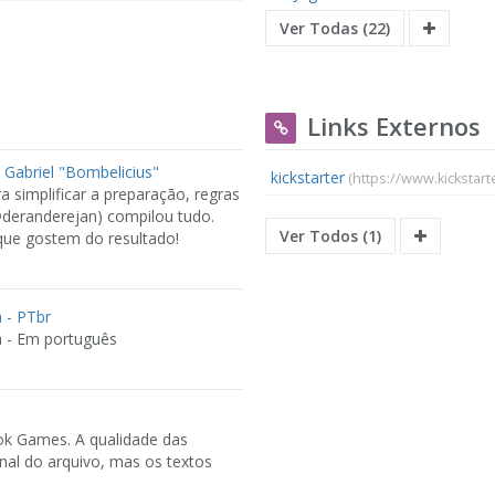
Ver Todas (22)
Links Externos
 Gabriel "Bombelicius"
kickstarter
(https://www.kicksta
a simplificar a preparação, regras
@deranderejan) compilou tudo.
Ver Todos (1)
 que gostem do resultado!
 - PTbr
a - Em português
rok Games. A qualidade das
nal do arquivo, mas os textos