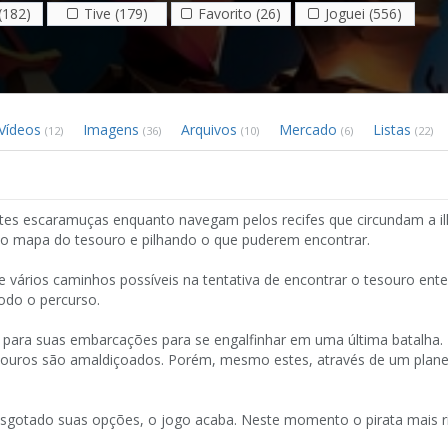
(182)
Tive (179)
Favorito (26)
Joguei (556)
Vídeos
Imagens
Arquivos
Mercado
Listas
(12)
(36)
(10)
(6)
(22)
ntes escaramuças enquanto navegam pelos recifes que circundam a i
o mapa do tesouro e pilhando o que puderem encontrar.
 vários caminhos possíveis na tentativa de encontrar o tesouro ente
odo o percurso.
 para suas embarcações para se engalfinhar em uma última batalha.
souros são amaldiçoados. Porém, mesmo estes, através de um plan
esgotado suas opções, o jogo acaba. Neste momento o pirata mais r