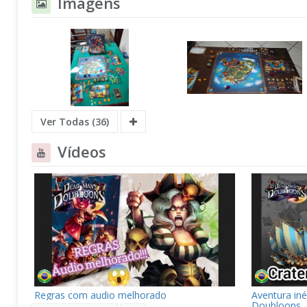
Imagens
Ver Todas (36)
Vídeos
Regras com audio melhorado
Aventura in
Doubloons