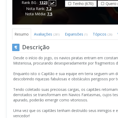
Rank BG :
1323
Tenho (670)
Quero 
Nota Rank:
7.2
Nota Média:
7.5
Resumo
Avaliações
Expansões
Tópicos
(281)
(1)
(26)
Descrição
Desde o início do jogo, os navios piratas entram em consta
Misteriosa, procurando desesperadamente por fragmentos d
Enquanto isto o Capitão e sua equipe em terra seguem um de
descobrindo riquezas fabulosas e obstáculos perigosos por t
Tendo coletado suas preciosas cargas, os capitães retornam
derrotados se transformam em Navios Fantasmas, cujos te
apurado, poderão emergir como vitoriosos.
Uma vez que os capitães tenham destruído seus inimigos e 
vencedor!