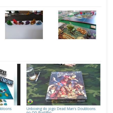
ubloons
Unboxing do jogo Dead Man's Doubloons
no QG Bustilho