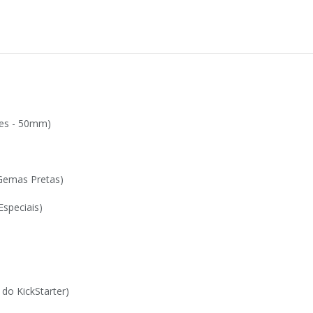
tes - 50mm)
 Gemas Pretas)
speciais)
do KickStarter)