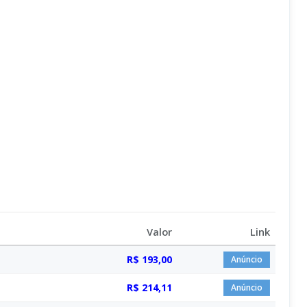
Valor
Link
R$ 193,00
Anúncio
R$ 214,11
Anúncio