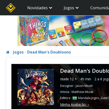
Novidades
Jogos
Comunid
Jogos
Dead Man's Doubloons
Dead Man's Doubl
Idade
12 +
45 min
2 a 6 jo
Designer :
Jason Miceli
Artista :
Matthew Mizak
Editora :
Mandala Jogos
,
Gate
Minha Avaliação:
-