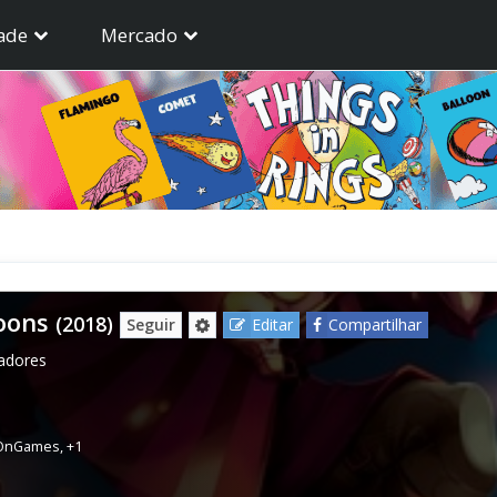
ade
Mercado
oons
(2018)
Seguir
Editar
Compartilhar
gadores
OnGames
,
+1