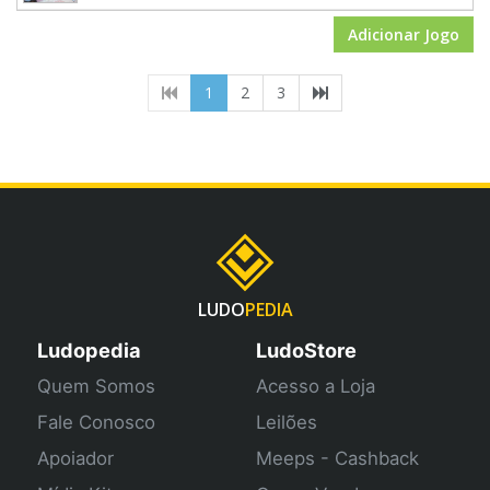
Adicionar Jogo
(current)
1
2
3
LUDO
PEDIA
Ludopedia
LudoStore
Quem Somos
Acesso a Loja
Fale Conosco
Leilões
Apoiador
Meeps - Cashback