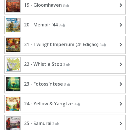
19 - Gloomhaven
3
20 - Memoir ‘44
3
21 - Twilight Imperium (4ª Edição)
3
22 - Whistle Stop
3
23 - Fotossíntese
3
24 - Yellow & Yangtze
3
25 - Samurai
3