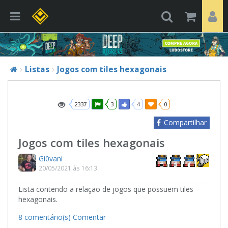
Listas
Jogos com tiles hexagonais
2337
3
4
0
Compartilhar
Jogos com tiles hexagonais
Gi0vani
20/05/2021 às 16:13
Lista contendo a relação de jogos que possuem tiles
hexagonais.
8 comentário(s)
Comentar