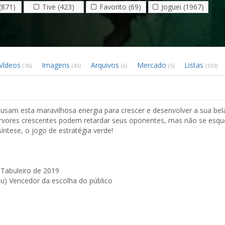
(871)
Tive (423)
Favorito (69)
Joguei (1967)
Vídeos
Imagens
Arquivos
Mercado
Listas
(36)
(45)
(6)
(5)
(103)
s usam esta maravilhosa energia para crescer e desenvolver a sua be
árvores crescentes podem retardar seus oponentes, mas não se esqu
ntese, o jogo de estratégia verde!
Tabuleiro de 2019
u) Vencedor da escolha do público