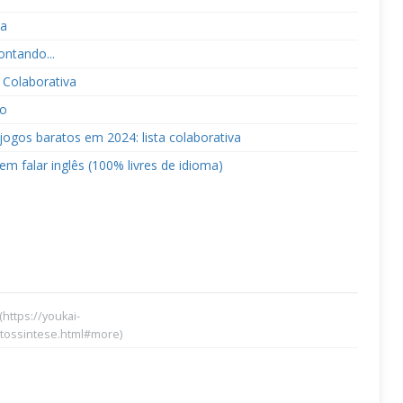
ca
ontando...
 Colaborativa
mo
gos baratos em 2024: lista colaborativa
em falar inglês (100% livres de idioma)
(https://youkai-
tossintese.html#more)