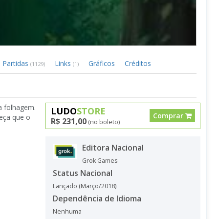
Partidas
Links
Gráficos
Créditos
(1129)
(1)
la folhagem.
LUDO
STORE
Comprar
eça que o
R$ 231,00
(no boleto)
Editora Nacional
Grok Games
Status Nacional
Lançado (Março/2018)
Dependência de Idioma
Nenhuma