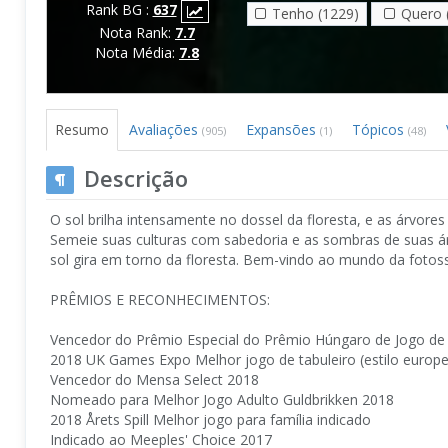
Rank BG :
637
Tenho (1229)
Quero 
Nota Rank:
7.7
Nota Média:
7.8
Resumo
Avaliações
Expansões
Tópicos
(905)
(1)
(48)
Descrição
O sol brilha intensamente no dossel da floresta, e as árvore
Semeie suas culturas com sabedoria e as sombras de suas 
sol gira em torno da floresta. Bem-vindo ao mundo da fotossí
PRÊMIOS E RECONHECIMENTOS:
Vencedor do Prêmio Especial do Prêmio Húngaro de Jogo de 
2018 UK Games Expo Melhor jogo de tabuleiro (estilo europe
Vencedor do Mensa Select 2018
Nomeado para Melhor Jogo Adulto Guldbrikken 2018
2018 Årets Spill Melhor jogo para família indicado
Indicado ao Meeples' Choice 2017