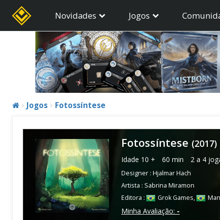
Novidades
Jogos
Comunid
Jogos
Fotossíntese
Fotossíntese
(2017)
Idade
10 +
60 min
2 a 4 jo
Designer :
Hjalmar Hach
Artista :
Sabrina Miramon
Editora :
Grok Games
,
Man
Minha Avaliação:
-