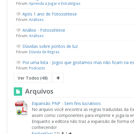
Fórum:
Aprenda a Jogar e Estratégias
Após 1 ano de Fotossíntese
Fórum:
Análises
Análise - Fotossíntese
Fórum:
Análises
Dúvidas sobre pontos de luz
Fórum:
Dúvida de Regras
Por uma lista - Jogos que gostamos mas não ficam na e
Fórum:
Podcasts
Ver Todos (48)
Arquivos
Expansão PNP - Sem fins lucrativos
No arquivo você encontra as regras traduzidas da E
assim como componentes para imprimir e joga-la em
Enquanto a editora não traz a expansão de forma ofic
conhecendo!
RaphaelGuri
721
1