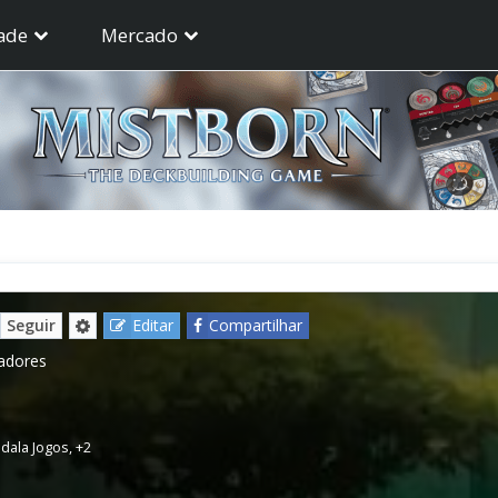
ade
Mercado
Seguir
Editar
Compartilhar
gadores
dala Jogos
,
+2