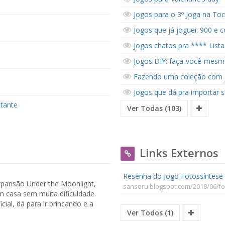
Jogos para o 3º Joga na To
Jogos que já joguei: 900 e c
Jogos chatos pra **** Lista
Jogos DIY: faça-você-mes
Fazendo uma coleção com jo
Jogos que dá pra importar s
stante
Ver Todas (103)
Links Externos
Resenha do Jogo Fotossíntese
xpansão Under the Moonlight,
sanseru.blogspot.com/2018/06/fo
 casa sem muita dificuldade.
ial, dá para ir brincando e a
Ver Todos (1)