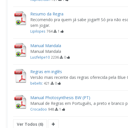
Resumo da Regra
Recomendo pra quem já sabe jogar!!! Só pra não es
sem jogar.
Lipilopes
764
1
Manual Mandala
Manual Mandala
Luizfelipe10
2236
0
Regras em inglês
Versão mais recente das regras oferecida pela Blu
bebeltc
421
0
Manual Photosynthesis BW (PT)
Manual de Regras em Português, a preto e branco p
Crocadoo
948
1
Ver Todos (6)