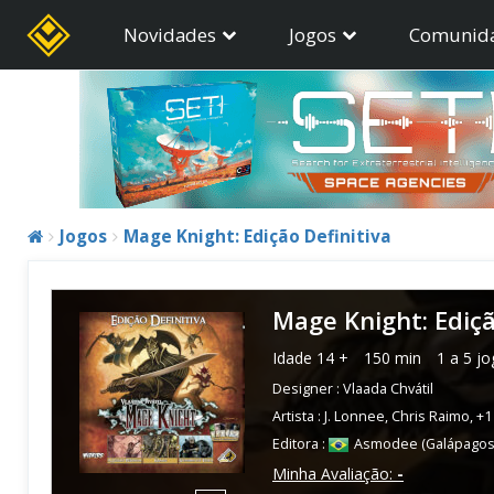
Novidades
Jogos
Comunid
Jogos
Mage Knight: Edição Definitiva
Mage Knight: Ediçã
Idade
14 +
150 min
1 a 5 j
Designer :
Vlaada Chvátil
Artista :
J. Lonnee
,
Chris Raimo
,
+1
Editora :
Asmodee (Galápagos
Minha Avaliação:
-