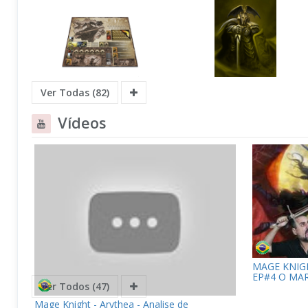
Ver Todas (82)
Vídeos
MAGE KNIG
EP#4 O MAR
Ver Todos (47)
Mage Knight - Arythea - Analise de