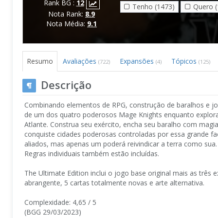
Rank BG :
12
Tenho (1473)
Quero (
Nota Rank:
8.9
Nota Média:
9.1
Resumo
Avaliações
Expansões
Tópicos
(722)
(4)
(125)
Descrição
Combinando elementos de RPG, construção de baralhos e jog
de um dos quatro poderosos Mage Knights enquanto explora 
Atlante. Construa seu exército, encha seu baralho com magi
conquiste cidades poderosas controladas por essa grande f
aliados, mas apenas um poderá reivindicar a terra como su
Regras individuais também estão incluídas.
The Ultimate Edition inclui o jogo base original mais as trê
abrangente, 5 cartas totalmente novas e arte alternativa.
Complexidade: 4,65 / 5
(BGG 29/03/2023)