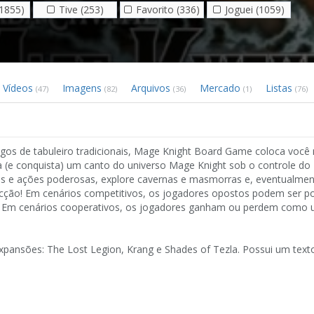
1855)
Tive (253)
Favorito (336)
Joguei (1059)
Vídeos
Imagens
Arquivos
Mercado
Listas
(47)
(82)
(36)
(1)
(76)
os de tabuleiro tradicionais, Mage Knight Board Game coloca você 
(e conquista) um canto do universo Mage Knight sob o controle do
as e ações poderosas, explore cavernas e masmorras e, eventualmen
acção! Em cenários competitivos, os jogadores opostos podem ser 
a. Em cenários cooperativos, os jogadores ganham ou perdem como 
s expansões: The Lost Legion, Krang e Shades of Tezla. Possui um text