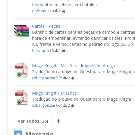
ferimentos recebidos em batalha.
Unforas
379
5
Cartas - Peças
Baralho de cartas para as peças de campo e centrais 
hora de embaralhar, evitando danificar os tiles. Pro
A3, frente e verso, cartas no padrão do jogo (63,5 
Unforas
536
1
Mage Knight - Missões - Impressão Amiga
Tradução do arquivo de Quest para o Mage Knight,
cdbergonzini
725
2
Mage Knight - Missões
Tradução do arquivo de Quest para o Mage Knight.
cdbergonzini
664
2
Ver Todos (36)
Mercado