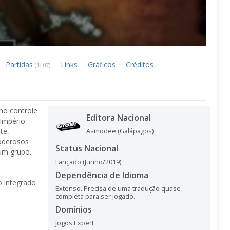
Partidas
Links
Gráficos
Créditos
(1407)
no controle
Editora Nacional
 Império
te,
Asmodee (Galápagos)
poderosos
Status Nacional
um grupo.
Lançado (Junho/2019)
Dependência de Idioma
o integrado
Extenso. Precisa de uma tradução quase
completa para ser jogado.
Domínios
Jogos Expert