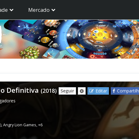
ade
Mercado
o Definitiva
(2018)
Seguir
Editar
Compartilh
ogadores
)
,
Angry Lion Games
,
+6