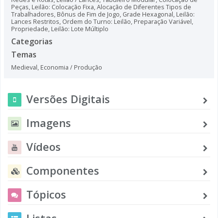
Peças
,
Leilão: Colocação Fixa
,
Alocação de Diferentes Tipos de
Trabalhadores
,
Bônus de Fim de Jogo
,
Grade Hexagonal
,
Leilão:
Lances Restritos
,
Ordem do Turno: Leilão
,
Preparação Variável
,
Propriedade
,
Leilão: Lote Múltiplo
Categorias
Temas
Medieval
,
Economia / Produção
Versões Digitais
Imagens
Vídeos
Componentes
Tópicos
Listas