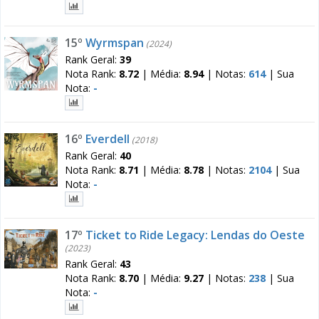
15º
Wyrmspan
(2024)
Rank Geral:
39
Nota Rank:
8.72
|
Média:
8.94
|
Notas:
614
|
Sua
Nota:
-
16º
Everdell
(2018)
Rank Geral:
40
Nota Rank:
8.71
|
Média:
8.78
|
Notas:
2104
|
Sua
Nota:
-
17º
Ticket to Ride Legacy: Lendas do Oeste
(2023)
Rank Geral:
43
Nota Rank:
8.70
|
Média:
9.27
|
Notas:
238
|
Sua
Nota:
-