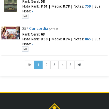
Rank Geral:
58
Nota Rank:
8.61
|
Média:
8.78
|
Notas:
759
|
Sua
Nota:
-
25º
Concordia
(2013)
Rank Geral:
63
Nota Rank:
8.59
|
Média:
8.74
|
Notas:
865
|
Sua
Nota:
-
(current)
1
2
3
4
5