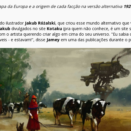
pa da Europa e a origem de cada facção na versão alternativa
192
do ilustrador
Jakub Różalski
, que criou esse mundo alternativo que
Jakub
divulgados no site
Kotaku
(pra quem não conhece, é um site s
 o artista querendo criar algo em cima do seu universo. "Eu sabia 
veis - e estavam!", disse
Jamey
em uma das publicações durante o pe