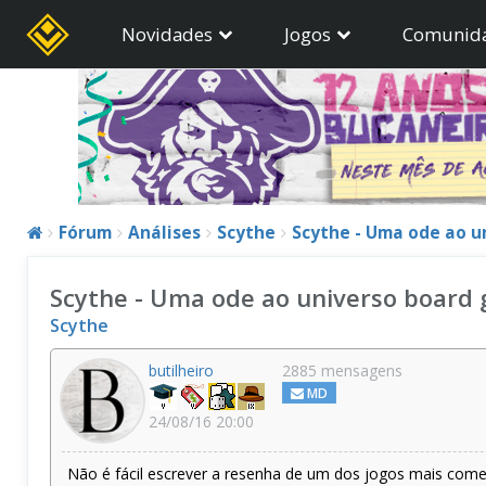
Novidades
Jogos
Comunid
Fórum
Análises
Scythe
Scythe - Uma ode ao u
Scythe - Uma ode ao universo board
Scythe
butilheiro
2885 mensagens
MD
24/08/16 20:00
Não é fácil escrever a resenha de um dos jogos mais com