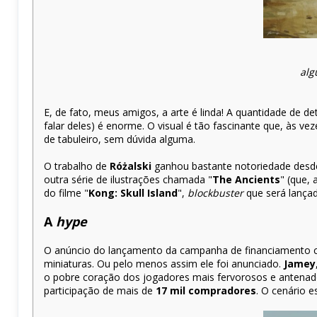
alg
E, de fato, meus amigos, a arte é linda! A quantidade de d
falar deles) é enorme. O visual é tão fascinante que, às v
de tabuleiro, sem dúvida alguma.
O trabalho de
Różalski
ganhou bastante notoriedade desde
outra série de ilustrações chamada "
The Ancients
" (que,
do filme "
Kong: Skull Island
",
blockbuster
que será lançad
A
hype
O anúncio do lançamento da campanha de financiamento co
miniaturas. Ou pelo menos assim ele foi anunciado.
Jamey
o pobre coração dos jogadores mais fervorosos e antenad
participação de mais de
17 mil compradores
. O cenário