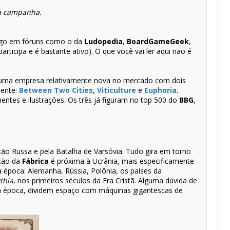
a campanha.
 jogo em fóruns como o da
Ludopedia
,
BoardGameGeek
,
articipa e é bastante ativo). O que você vai ler aqui não é
 uma empresa relativamente nova no mercado com dois
mente:
Between Two Cities
,
Viticulture
e
Euphoria
.
tes e ilustrações. Os três já figuram no top 500 do
BBG
,
ão Russa e pela Batalha de Varsóvia. Tudo gira em torno
ação da
Fábrica
é próxima à Ucrânia, mais especificamente
a época: Alemanha, Rússia, Polônia, os países da
thia
, nos primeiros séculos da Era Cristã. Alguma dúvida de
a época, dividem espaço com máquinas gigantescas de