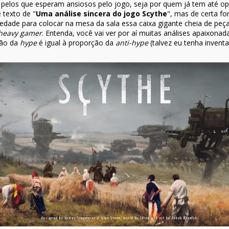
pelos que esperam ansiosos pelo jogo, seja por quem já tem até op
 texto de "
Uma análise sincera do jogo Scythe
", mas de certa fo
ade para colocar na mesa da sala essa caixa gigante cheia de peç
heavy gamer
. Entenda, você vai ver por aí muitas análises apaixona
ção da
hype
é igual à proporção da
anti-hype
(talvez eu tenha invent