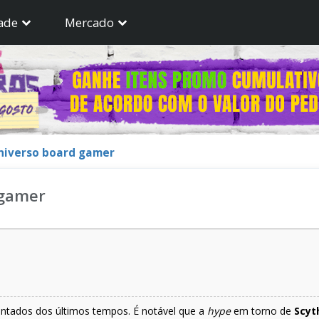
ade
Mercado
niverso board gamer
 gamer
entados dos últimos tempos. É notável que a
hype
em torno de
Scyt