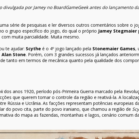
go divulgada por Jamey no BoardGameGeek antes do lançamento d
r uma série de pesquisas e ler diversos outros comentários sobre o
 o grupo específico do jogo, do qual o próprio
Jamey Stegmaie
r
p
a com muita parcialidade. Muita mesmo.
ou te ajudar:
Scythe
é o 4º jogo lançado pela
Stonemaier Games
,
e
Alan Stone
. Porém, com 3 grandes sucessos já lançados anterior
de tanto em termos de mecânica quanto pela qualidade dos componen
nk
dos anos 1920, período pós-Primeira Guerra marcado pela Revoluç
ões que querem tomar o controle da região e reativá-la. A localiz
ntre Rússia e Ucrânia. As facções representam potências europeias d
i lar do povo cita, parte do povo iraniano, que chamou a região de
Scy
ernativa do mapa as fazendas, montanhas e lagos, cenário comum d