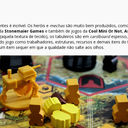
es é incrível. Os heróis e
mechas
são muito bem produzidos, como
 da
Stonemaier Games
e também de jogos da
Cool Mini Or Not
,
A
(aquela textura de tecido), os tabuleiros são em
cardboard
espesso, 
o jogo como trabalhadores, estruturas, recursos e demais itens do
um item sequer em que a qualidade não salte aos olhos.