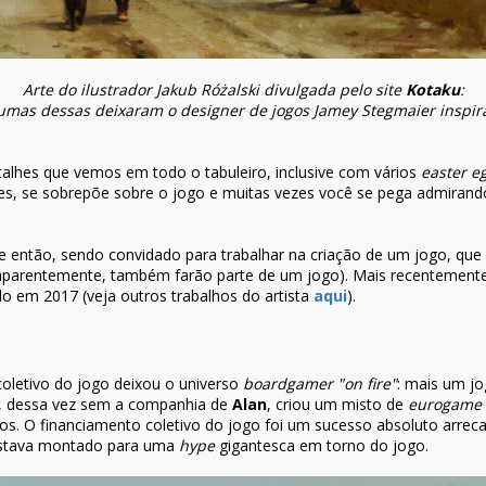
Arte do ilustrador Jakub Różalski divulgada pelo site
Kotaku
:
umas dessas deixaram o designer de jogos Jamey Stegmaier inspir
etalhes que vemos em todo o tabuleiro, inclusive com vários
easter e
ezes, se sobrepõe sobre o jogo e muitas vezes você se pega admirando
 então, sendo convidado para trabalhar na criação de um jogo, que
 aparentemente, também farão parte de um jogo). Mais recentemente, 
o em 2017 (veja outros trabalhos do artista
aqui
)
.
letivo do jogo deixou o universo
boardgamer
"on fire"
: mais um j
, dessa vez sem a companhia de
Alan
, criou um misto de
eurogame
os. O financiamento coletivo do jogo foi um sucesso absoluto arre
 estava montado para uma
hype
gigantesca em torno do jogo.