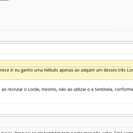
rmanece é: eu ganho uma Nébulis apenas ao adquirir um desses três L
s ao recrutar o Lorde, mesmo, não ao utilizar o a Sentinela, confor