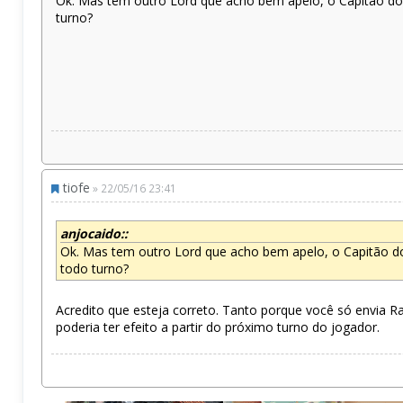
Ok. Mas tem outro Lord que acho bem apelo, o Capitão do N
turno?
tiofe
» 22/05/16 23:41
anjocaido::
Ok. Mas tem outro Lord que acho bem apelo, o Capitão do 
todo turno?
Acredito que esteja correto. Tanto porque você só envia R
poderia ter efeito a partir do próximo turno do jogador.