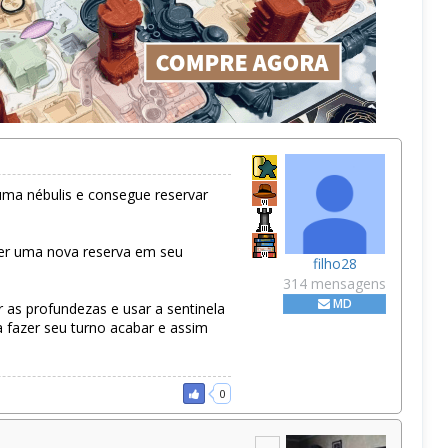
uma nébulis e consegue reservar
azer uma nova reserva em seu
filho28
314 mensagens
MD
 as profundezas e usar a sentinela
a fazer seu turno acabar e assim
0