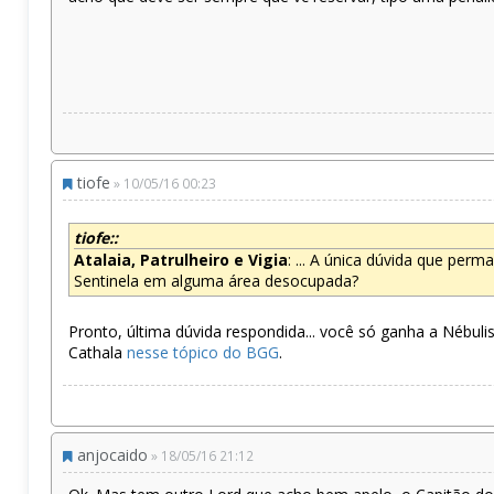
tiofe
» 10/05/16 00:23
tiofe::
Atalaia, Patrulheiro e Vigia
: ... A única dúvida que pe
Sentinela em alguma área desocupada?
Pronto, última dúvida respondida... você só ganha a Nébuli
Cathala
nesse tópico do BGG
.
anjocaido
» 18/05/16 21:12