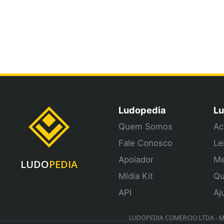
Ludopedia
Lu
Quem Somos
Ac
Fale Conosco
Le
Apoiador
Me
LUDO
PEDIA
Mídia Kit
Qu
API
Aj
LUDOPEDIA COMERCIO LTDA - ME 