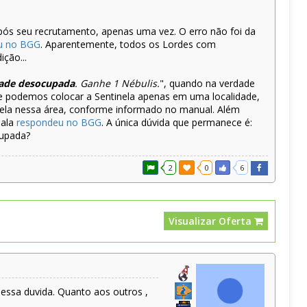
 após seu recrutamento, apenas uma vez. O erro não foi da
u no BGG
. Aparentemente, todos os Lordes com
ção...
dade desocupada
. Ganhe 1 Nébulis.
", quando na verdade
ue podemos colocar a Sentinela apenas em uma localidade,
nela nessa área, conforme informado no manual. Além
hala
respondeu no BGG
. A única dúvida que permanece é:
cupada?
2
0
6
Visualizar Oferta
 essa duvida. Quanto aos outros ,