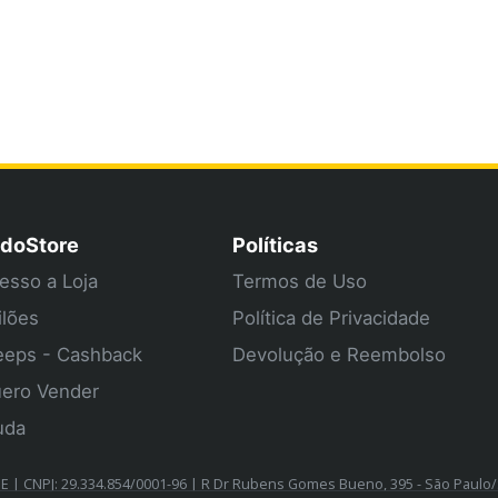
doStore
Políticas
esso a Loja
Termos de Uso
ilões
Política de Privacidade
eps - Cashback
Devolução e Reembolso
ero Vender
uda
| CNPJ: 29.334.854/0001-96 | R Dr Rubens Gomes Bueno, 395 - São Paulo