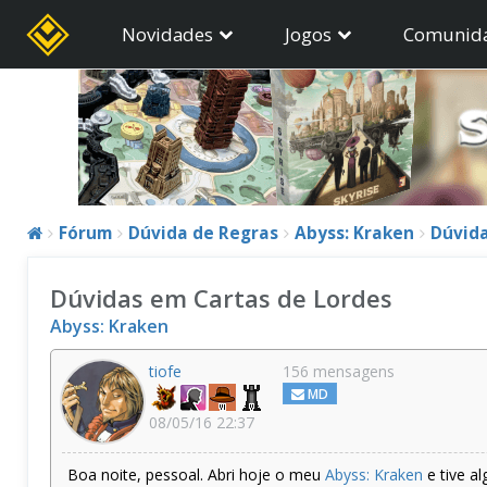
Novidades
Jogos
Comunid
Fórum
Dúvida de Regras
Abyss: Kraken
Dúvida
Dúvidas em Cartas de Lordes
Abyss: Kraken
tiofe
156 mensagens
MD
08/05/16 22:37
Boa noite, pessoal. Abri hoje o meu
Abyss: Kraken
e tive a