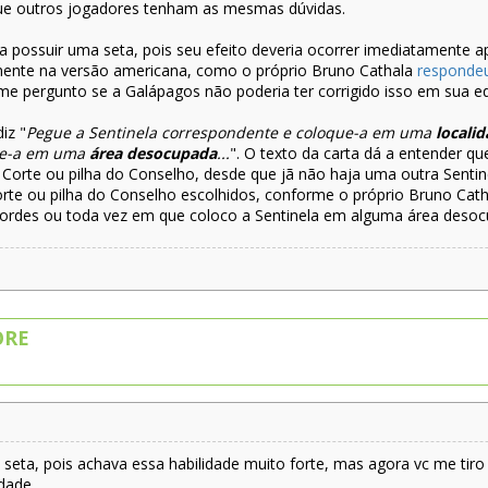
l que outros jogadores tenham as mesmas dúvidas.
eria possuir uma seta, pois seu efeito deveria ocorrer imediatamente
mente na versão americana, como o próprio Bruno Cathala
responde
pergunto se a Galápagos não poderia ter corrigido isso em sua edi
iz "
Pegue a Sentinela correspondente e coloque-a em uma
locali
que-a em uma
área desocupada
...
". O texto da carta dá a entender q
Corte ou pilha do Conselho, desde que jã não haja uma outra Senti
rte ou pilha do Conselho escolhidos, conforme o próprio Bruno Cat
Lordes ou toda vez em que coloco a Sentinela em alguma área deso
ORE
seta, pois achava essa habilidade muito forte, mas agora vc me tiro
dade.