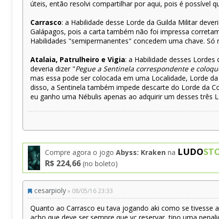
úteis, então resolvi compartilhar por aqui, pois é possíve
Carrasco
: a Habilidade desse Lorde da Guilda Militar dev
Galápagos, pois a carta também não foi impressa correta
Habilidades "semipermanentes" concedem uma chave. Só me 
Atalaia, Patrulheiro e Vigia
: a Habilidade desses Lordes d
deveria dizer "
Pegue a Sentinela correspondente e colo
mas essa pode ser colocada em uma Localidade, Lorde da 
disso, a Sentinela também impede descarte do Lorde da Co
eu ganho uma Nébulis apenas ao adquirir um desses três 
LUDO
ST
Compre agora o jogo
Abyss: Kraken
na
R$ 224,66
(no boleto)
cesarpioly
» 08/05/16 23:33
Quanto ao Carrasco eu tava jogando aki como se tivesse a 
acho que deve ser sempre que vc reservar, tipo uma penali