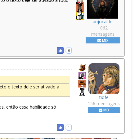
o o texto dele ser ativado a todo
anjocaido
1062
mensagens
MD
0
to o texto dele ser ativado a
tiofe
156 mensagens
s, então essa habilidade só
MD
1