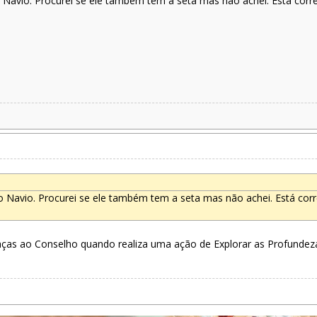
avio. Procurei se ele também tem a seta mas não achei. Está corret
Navio. Procurei se ele também tem a seta mas não achei. Está corre
aças ao Conselho quando realiza uma ação de Explorar as Profundeza