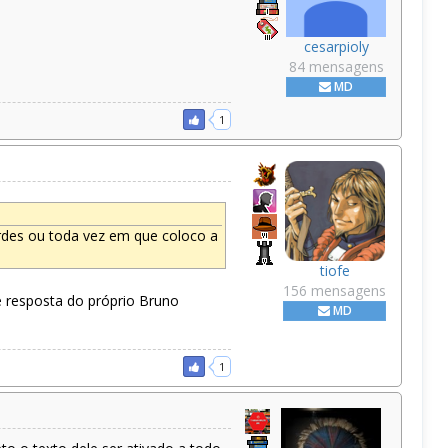
cesarpioly
84 mensagens
MD
1
ordes ou toda vez em que coloco a
tiofe
156 mensagens
me resposta do próprio Bruno
MD
1