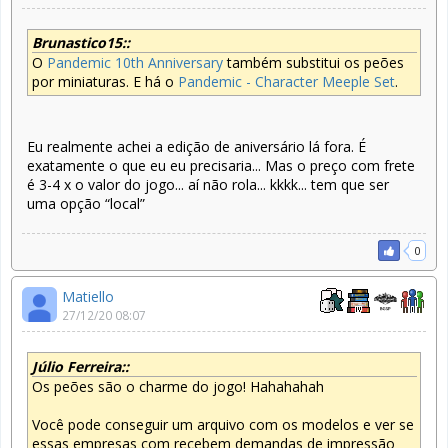
Brunastico15::
O
Pandemic 10th Anniversary
também substitui os peões
por miniaturas. E há o
Pandemic - Character Meeple Set
.
Eu realmente achei a edição de aniversário lá fora. É
exatamente o que eu eu precisaria... Mas o preço com frete
é 3-4 x o valor do jogo... aí não rola... kkkk... tem que ser
uma opção “local”
0
Matiello
27/12/20 08:07
Júlio Ferreira::
Os peões são o charme do jogo! Hahahahah
Você pode conseguir um arquivo com os modelos e ver se
essas empresas com recebem demandas de impressão