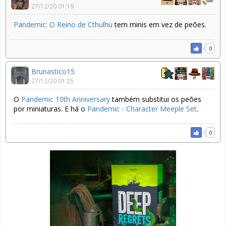
27/12/20 01:19
Pandemic: O Reino de Cthulhu
tem minis em vez de peões.
0
Brunastico15
27/12/20 01:25
O
Pandemic 10th Anniversary
também substitui os peões
por miniaturas. E há o
Pandemic - Character Meeple Set
.
0