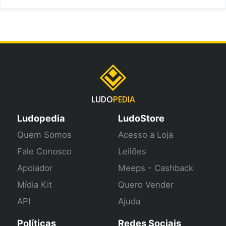
LUDO
PEDIA
Ludopedia
LudoStore
Quem Somos
Acesso a Loja
Fale Conosco
Leilões
Apoiador
Meeps - Cashback
Mídia Kit
Quero Vender
API
Ajuda
Políticas
Redes Sociais