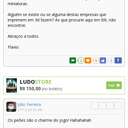
miniaturas.
Alguém se existe ou se alguma destas empresas que
imprimem em 3d fazem? As que procurei aqui em BR, não
encontrei.
Abraços a todos.
Flavio.
2
0
2
LUDO
STORE
Ver
R$ 150,00
(no boleto)
Júlio Ferreira
27/12/20 01:08
Os peões são o charme do jogo! Hahahahah