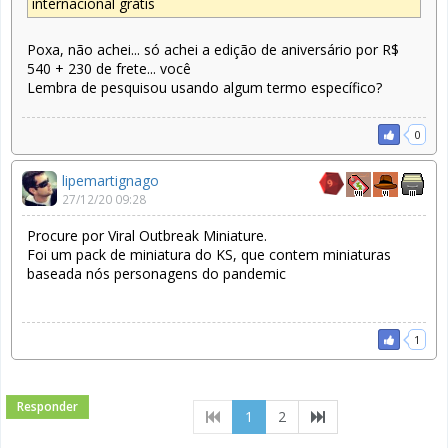
internacional grátis
Poxa, não achei... só achei a edição de aniversário por R$
540 + 230 de frete... você
Lembra de pesquisou usando algum termo específico?
0
lipemartignago
27/12/20 09:28
Procure por Viral Outbreak Miniature.
Foi um pack de miniatura do KS, que contem miniaturas
baseada nós personagens do pandemic
1
Responder
(current)
1
2