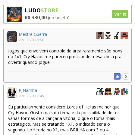
LUDO
STORE
Ver
R$ 330,00
(no boleto)
Mestre Guerra
22/12/20 16:50
Jogos que envolvem controle de área raramente são bons
no 1x1. Cry Havoc me pareceu precisar de mesa cheia pra
divertir quando joguei.
0
PJNamba
22/12/20 17:45
Eu particularmente considero Lords of Hellas melhor que
Cry Havoc. Gosto mais do tema e da possibilidade de ter
várias formas de alcançar a vitória, o que o torna mais
estratégico. Mas se tratando 1X1, o indicado seria o
segundo. LoH roda no X1, mas BRILHA com 3 ou 4