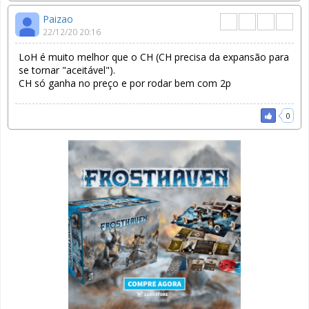
Paizao
22/12/20 20:16
LoH é muito melhor que o CH (CH precisa da expansão para
se tornar "aceitável").
CH só ganha no preço e por rodar bem com 2p
0