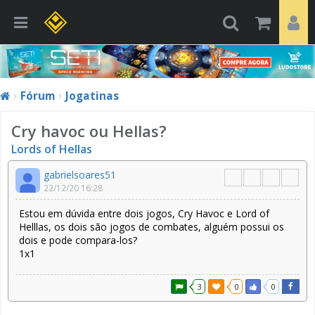
Fórum
Jogatinas
Cry havoc ou Hellas?
Lords of Hellas
gabrielsoares51
22/12/20 16:28
Estou em dúvida entre dois jogos, Cry Havoc e Lord of
Helllas, os dois são jogos de combates, alguém possui os
dois e pode compara-los?
1x1
3
0
0