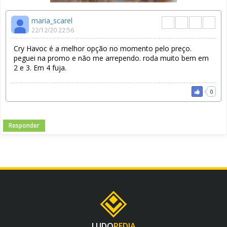
maria_scarel
22/12/20 22:56
Cry Havoc é a melhor opção no momento pelo preço.
peguei na promo e não me arrependo. roda muito bem em
2 e 3. Em 4 fuja.
0
Responder
LUDO
PEDIA