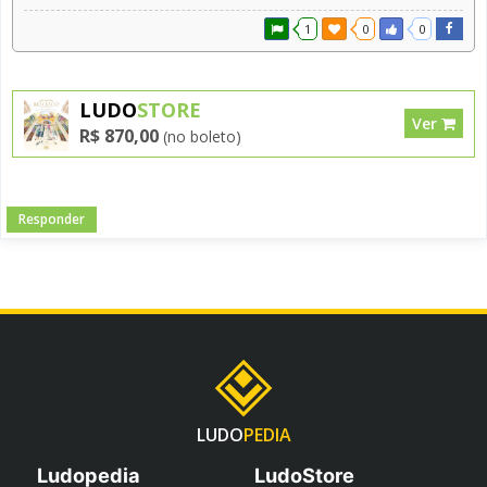
1
0
0
LUDO
STORE
Ver
R$ 870,00
(no boleto)
Responder
LUDO
PEDIA
Ludopedia
LudoStore