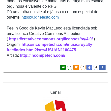
modelos exclusivos de miniaturas da raça mais estóica,
orgulhosa e valente do RPG!
Dá uma olha no site aí e já usa o cupom especial de
ouvinte:
https://3dhefesto.com
Feelin Good de Kevin MacLeod está licenciada sob
uma licença Creative Commons Attribution
(
https://creativecommons.org/licenses/by/4.0/
)
Origem:
http://incompetech.com/music/royalty-
free/index.html?isrc=USUAN1100475
Artista:
http://incompetech.com/
0
0
4
Canal