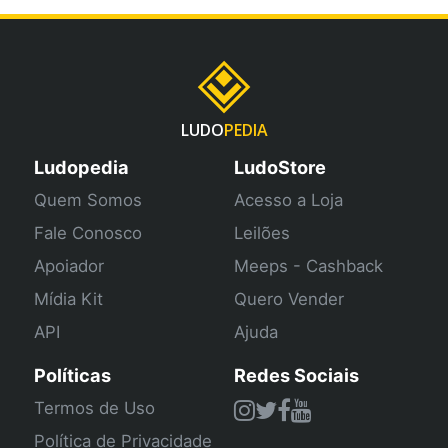
LUDO
PEDIA
Ludopedia
LudoStore
Quem Somos
Acesso a Loja
Fale Conosco
Leilões
Apoiador
Meeps - Cashback
Mídia Kit
Quero Vender
API
Ajuda
Políticas
Redes Sociais
Termos de Uso
Política de Privacidade