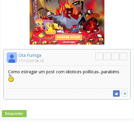
Ota Fumiga
17/12/20 08:18
Como estragar um post com idiotices políticas...parabéns
4
Responder