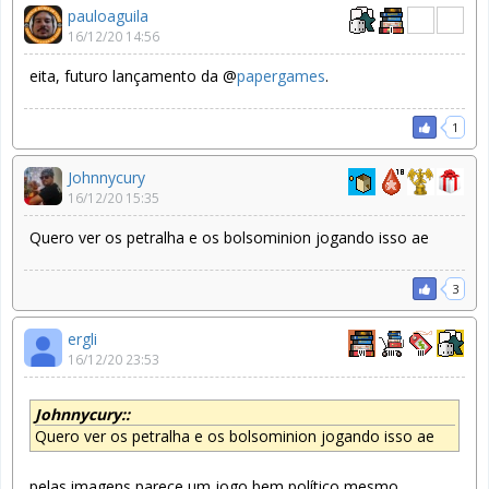
pauloaguila
16/12/20 14:56
eita, futuro lançamento da @
papergames
.
1
Johnnycury
16/12/20 15:35
Quero ver os petralha e os bolsominion jogando isso ae
3
ergli
16/12/20 23:53
Johnnycury::
Quero ver os petralha e os bolsominion jogando isso ae
pelas imagens parece um jogo bem político mesmo.