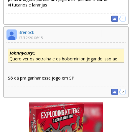
vi tucanos e laranjas
1
Brenock
17/12/20 06:15
Johnnycury::
Quero ver os petralha e os bolsominion jogando isso ae
Só dá pra ganhar esse jogo em SP
2