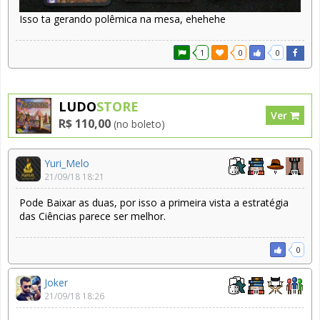
Isso ta gerando polêmica na mesa, ehehehe
1
0
0
LUDO
STORE
Ver
R$ 110,00
(no boleto)
Yuri_Melo
21/09/18 18:21
Pode Baixar as duas, por isso a primeira vista a estratégia
das Ciências parece ser melhor.
0
Joker
21/09/18 18:26