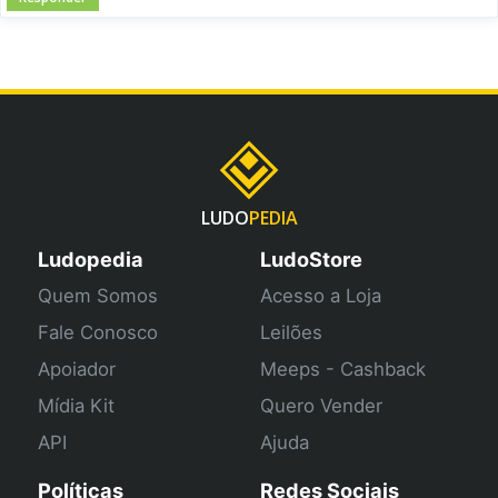
LUDO
PEDIA
Ludopedia
LudoStore
Quem Somos
Acesso a Loja
Fale Conosco
Leilões
Apoiador
Meeps - Cashback
Mídia Kit
Quero Vender
API
Ajuda
Políticas
Redes Sociais