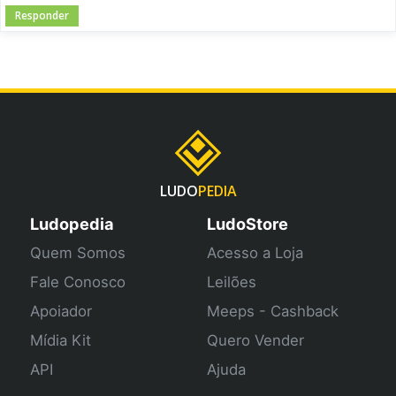
Responder
LUDO
PEDIA
Ludopedia
LudoStore
Quem Somos
Acesso a Loja
Fale Conosco
Leilões
Apoiador
Meeps - Cashback
Mídia Kit
Quero Vender
API
Ajuda