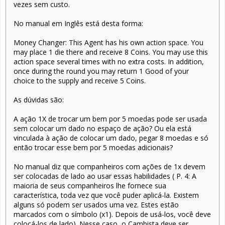
vezes sem custo.
No manual em Inglês está desta forma:
Money Changer: This Agent has his own action space. You
may place 1 die there and receive 8 Coins. You may use this
action space several times with no extra costs. In addition,
once during the round you may return 1 Good of your
choice to the supply and receive 5 Coins.
As dúvidas são:
A ação 1X de trocar um bem por 5 moedas pode ser usada
sem colocar um dado no espaço de ação? Ou ela está
vinculada à ação de colocar um dado, pegar 8 moedas e só
então trocar esse bem por 5 moedas adicionais?
No manual diz que companheiros com ações de 1x devem
ser colocadas de lado ao usar essas habilidades ( P. 4: A
maioria de seus companheiros lhe fornece sua
característica, toda vez que você puder aplicá-la. Existem
alguns só podem ser usados uma vez. Estes estão
marcados com o símbolo (x1). Depois de usá-los, você deve
colocá-los de lado). Nesse caso, o Cambista deve ser