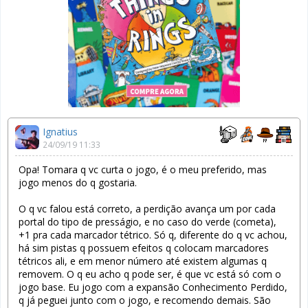
Ignatius
24/09/19 11:33
Opa! Tomara q vc curta o jogo, é o meu preferido, mas
jogo menos do q gostaria.
O q vc falou está correto, a perdição avança um por cada
portal do tipo de presságio, e no caso do verde (cometa),
+1 pra cada marcador tétrico. Só q, diferente do q vc achou,
há sim pistas q possuem efeitos q colocam marcadores
tétricos ali, e em menor número até existem algumas q
removem. O q eu acho q pode ser, é que vc está só com o
jogo base. Eu jogo com a expansão Conhecimento Perdido,
q já peguei junto com o jogo, e recomendo demais. São