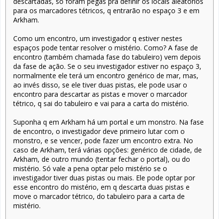
descartadas, só foram pegas pra definir os locais aleatórios
para os marcadores tétricos, q entrarão no espaço 3 e em
Arkham.
Como um encontro, um investigador q estiver nestes
espaços pode tentar resolver o mistério. Como? A fase de
encontro (também chamada fase do tabuleiro) vem depois
da fase de ação. Se o seu investigador estiver no espaço 3,
normalmente ele terá um encontro genérico de mar, mas,
ao invés disso, se ele tiver duas pistas, ele pode usar o
encontro para descartar as pistas e mover o marcador
tétrico, q sai do tabuleiro e vai para a carta do mistério.
Suponha q em Arkham há um portal e um monstro. Na fase
de encontro, o investigador deve primeiro lutar com o
monstro, e se vencer, pode fazer um encontro extra. No
caso de Arkham, terá várias opções: genérico de cidade, de
Arkham, de outro mundo (tentar fechar o portal), ou do
mistério. Só vale a pena optar pelo mistério se o
investigador tiver duas pistas ou mais. Ele pode optar por
esse encontro do mistério, em q descarta duas pistas e
move o marcador tétrico, do tabuleiro para a carta de
mistério.