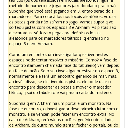
tétricos (os dos tentáculos) em locais aleatórios, igual à
metade do número de jogadores (arredondado pra cima).
Suponha que você está jogando em 3, então serão dois
marcadores. Para colocá-los nos locais aleatórios, vc usa
as pistas q ainda não saíram no jogo. Vamos supor q vc
sorteou pistas com os espaços 3 e Arkham. As pistas são
descartadas, só foram pegas pra definir os locais
aleatórios para os marcadores tétricos, q entrarão no
espaço 3 e em Arkham.
Como um encontro, um investigador q estiver nestes
espaços pode tentar resolver o mistério. Como? A fase de
encontro (também chamada fase do tabuleiro) vem depois
da fase de ação. Se o seu investigador estiver no espaço 3,
normalmente ele terá um encontro genérico de mar, mas,
ao invés disso, se ele tiver duas pistas, ele pode usar o
encontro para descartar as pistas e mover o marcador
tétrico, q sai do tabuleiro e vai para a carta do mistério.
Suponha q em Arkham há um portal e um monstro. Na
fase de encontro, o investigador deve primeiro lutar com o
monstro, e se vencer, pode fazer um encontro extra. No
caso de Arkham, terá várias opções: genérico de cidade,
de Arkham, de outro mundo (tentar fechar o portal), ou do