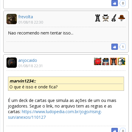
0
frevolta
01/08/18 22:30
Nao recomendo nem tentar isso...
1
anjocaido
01/08/18 22:31
marvin1234::
O que é isso e onde fica?
É um deck de cartas que simula as ações de um ou mais
jogadores. Segue o link, no arquivo tem as regras e as
cartas:
https://www.ludopedia.com.br/jogo/rising-
sun/anexos/110127
0