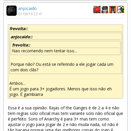
anjocaido
01/08/18 22:41
frevolta::
anjocaido::
frevolta::
Nao recomendo nem tentar isso...
Porque não? Ou está se referindo a ele jogar cada um
com dois clãs?
Ambos...
É um jogo para 3+ jogadores. Menos que isso não eh
jogo. É gambiarra
Essa é a sua opinião. Rajas of the Ganges é de 2 a 4 e não
tem regras solo oficial mas tem variante solo não oficial que
é perfeito. Sons of Anarchy é para 3+ mas tem como
ajustar o jogo para jogar de 2 e não muda nada, só não é
tão bacana porque uma das melhores coisas do jogo é