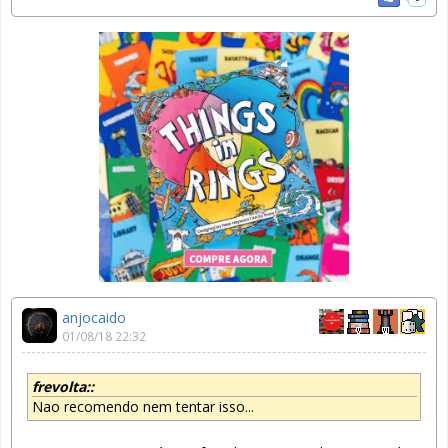
anjocaido
01/08/18 22:32
frevolta::
Nao recomendo nem tentar isso...