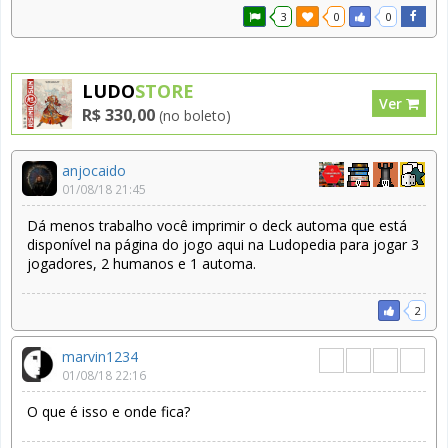
3
0
0
LUDO
STORE
Ver
R$ 330,00
(no boleto)
anjocaido
01/08/18 21:45
Dá menos trabalho você imprimir o deck automa que está
disponível na página do jogo aqui na Ludopedia para jogar 3
jogadores, 2 humanos e 1 automa.
2
marvin1234
01/08/18 22:16
O que é isso e onde fica?