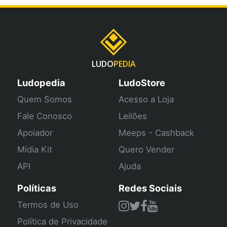
LUDO
PEDIA
Ludopedia
LudoStore
Quem Somos
Acesso a Loja
Fale Conosco
Leilões
Apoiador
Meeps - Cashback
Mídia Kit
Quero Vender
API
Ajuda
Políticas
Redes Sociais
Termos de Uso
Política de Privacidade