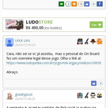
2
0
0
LUDO
STORE
Ver
R$ 490,00
(no boleto)
Urick Lins
26/05/15 00:20
Cara, não sei se vc já assistiu, mas o pessoal do On Board
fez um overview legal desse jogo. Olha o link aí:
https://www.ludopedia.com.br/jogo/risk-legacy/videos/24930
Abraço.
3
gravitypool
26/05/15 08:25
A pergunta é, quantas partidas de Risk você ja acabou na