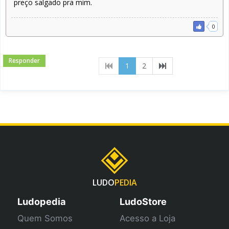
preço salgado pra mim.
0
Responder
(current)
1
2
LUDO
PEDIA
Ludopedia
LudoStore
Quem Somos
Acesso a Loja