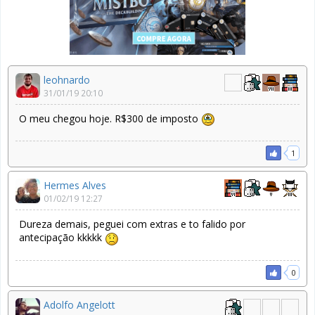
leohnardo
31/01/19 20:10
O meu chegou hoje. R$300 de imposto
1
Hermes Alves
01/02/19 12:27
Dureza demais, peguei com extras e to falido por
antecipação kkkkk
0
Adolfo Angelott