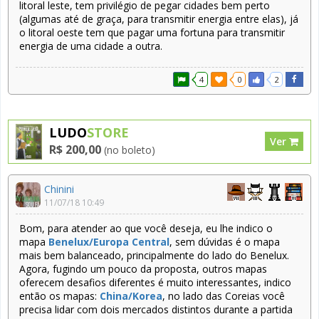
litoral leste, tem privilégio de pegar cidades bem perto
(algumas até de graça, para transmitir energia entre elas), já
o litoral oeste tem que pagar uma fortuna para transmitir
energia de uma cidade a outra.
4
0
2
LUDO
STORE
Ver
R$ 200,00
(no boleto)
Chinini
11/07/18 10:49
Bom, para atender ao que você deseja, eu lhe indico o
mapa
Benelux/Europa Central
, sem dúvidas é o mapa
mais bem balanceado, principalmente do lado do Benelux.
Agora, fugindo um pouco da proposta, outros mapas
oferecem desafios diferentes é muito interessantes, indico
então os mapas:
China/Korea
, no lado das Coreias você
precisa lidar com dois mercados distintos durante a partida