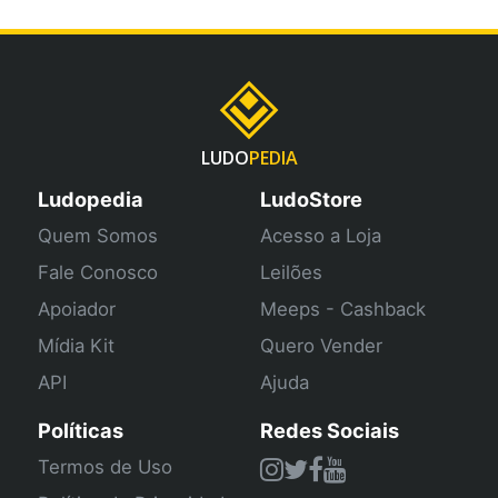
LUDO
PEDIA
Ludopedia
LudoStore
Quem Somos
Acesso a Loja
Fale Conosco
Leilões
Apoiador
Meeps - Cashback
Mídia Kit
Quero Vender
API
Ajuda
Políticas
Redes Sociais
Termos de Uso