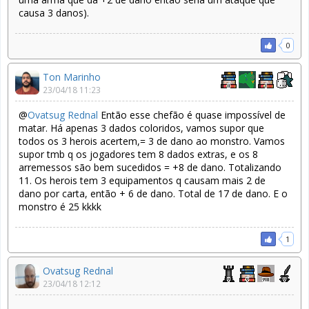
causa 3 danos).
0
Ton Marinho
23/04/18 11:23
@
Ovatsug Rednal
Então esse chefão é quase impossível de
matar. Há apenas 3 dados coloridos, vamos supor que
todos os 3 herois acertem,= 3 de dano ao monstro. Vamos
supor tmb q os jogadores tem 8 dados extras, e os 8
arremessos são bem sucedidos = +8 de dano. Totalizando
11. Os herois tem 3 equipamentos q causam mais 2 de
dano por carta, então + 6 de dano. Total de 17 de dano. E o
monstro é 25 kkkk
1
Ovatsug Rednal
23/04/18 12:12