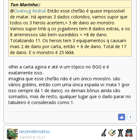
Ton Marinho::
@
Ovatsug Rednal
Então esse chefão é quase impossível
de matar. Há apenas 3 dados coloridos, vamos supor que
todos os 3 herois acertem,= 3 de dano ao monstro.
Vamos supor tmb q os jogadores tem 8 dados extras, e os
8 arremessos são bem sucedidos = +8 de dano.
Totalizando 11. Os herois tem 3 equipamentos q causam
mais 2 de dano por carta, então + 6 de dano. Total de 17
de dano. E o monstro é 25 kkkk
olhei a carta agora e até vi um tópico no BGG e é
exatamente isso.
imagina que esse chefão não é um único monstro. são
vários goblins, então com uma única espada vc mata 1 (por
isso sempre dá 1 de dano). os demais bônus ainda são
somados, mas de resto, qualquer lugar que o dado parar no
tabuleiro é considerado como 1.
1
reizendensetsu
24/04/18 16:21