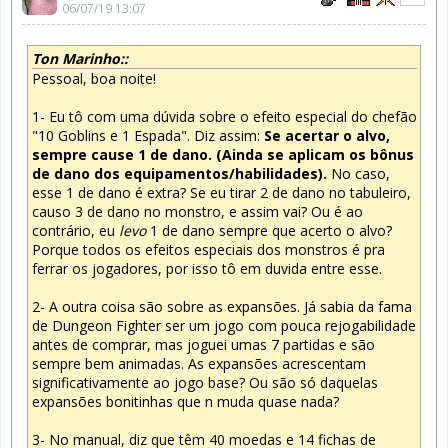
06/07/19 13:07
Ton Marinho::
Pessoal, boa noite!
1- Eu tô com uma dúvida sobre o efeito especial do chefão
"10 Goblins e 1 Espada". Diz assim:
Se acertar o alvo,
sempre cause 1 de dano. (Ainda se aplicam os bônus
de dano dos equipamentos/habilidades).
No caso,
esse 1 de dano é extra? Se eu tirar 2 de dano no tabuleiro,
causo 3 de dano no monstro, e assim vai? Ou é ao
contrário, eu
levo
1 de dano sempre que acerto o alvo?
Porque todos os efeitos especiais dos monstros é pra
ferrar os jogadores, por isso tô em duvida entre esse.
2- A outra coisa são sobre as expansões. Já sabia da fama
de Dungeon Fighter ser um jogo com pouca rejogabilidade
antes de comprar, mas joguei umas 7 partidas e são
sempre bem animadas. As expansões acrescentam
significativamente ao jogo base? Ou são só daquelas
expansões bonitinhas que n muda quase nada?
3- No manual, diz que têm 40 moedas e 14 fichas de