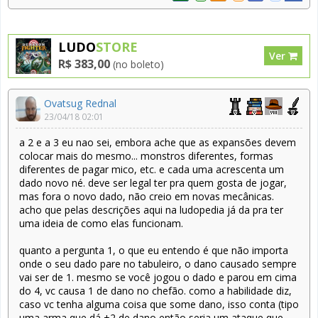
LUDO
STORE
Ver
R$ 383,00
(no boleto)
Ovatsug Rednal
23/04/18 02:01
a 2 e a 3 eu nao sei, embora ache que as expansões devem
colocar mais do mesmo... monstros diferentes, formas
diferentes de pagar mico, etc. e cada uma acrescenta um
dado novo né. deve ser legal ter pra quem gosta de jogar,
mas fora o novo dado, não creio em novas mecânicas.
acho que pelas descrições aqui na ludopedia já da pra ter
uma ideia de como elas funcionam.
quanto a pergunta 1, o que eu entendo é que não importa
onde o seu dado pare no tabuleiro, o dano causado sempre
vai ser de 1. mesmo se você jogou o dado e parou em cima
do 4, vc causa 1 de dano no chefão. como a habilidade diz,
caso vc tenha alguma coisa que some dano, isso conta (tipo
uma arma que dá +2 de dano então seria um ataque que