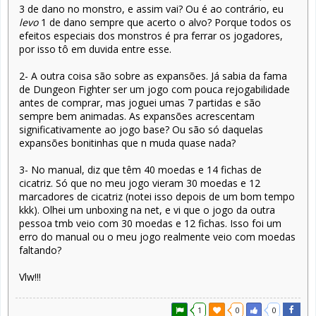
3 de dano no monstro, e assim vai? Ou é ao contrário, eu
levo
1 de dano sempre que acerto o alvo? Porque todos os
efeitos especiais dos monstros é pra ferrar os jogadores,
por isso tô em duvida entre esse.
2- A outra coisa são sobre as expansões. Já sabia da fama
de Dungeon Fighter ser um jogo com pouca rejogabilidade
antes de comprar, mas joguei umas 7 partidas e são
sempre bem animadas. As expansões acrescentam
significativamente ao jogo base? Ou são só daquelas
expansões bonitinhas que n muda quase nada?
3- No manual, diz que têm 40 moedas e 14 fichas de
cicatriz. Só que no meu jogo vieram 30 moedas e 12
marcadores de cicatriz (notei isso depois de um bom tempo
kkk). Olhei um unboxing na net, e vi que o jogo da outra
pessoa tmb veio com 30 moedas e 12 fichas. Isso foi um
erro do manual ou o meu jogo realmente veio com moedas
faltando?
Vlw!!!
1
0
0