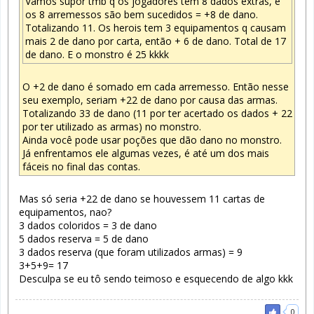
Vamos supor tmb q os jogadores tem 8 dados extras, e
os 8 arremessos são bem sucedidos = +8 de dano.
Totalizando 11. Os herois tem 3 equipamentos q causam
mais 2 de dano por carta, então + 6 de dano. Total de 17
de dano. E o monstro é 25 kkkk
O +2 de dano é somado em cada arremesso. Então nesse
seu exemplo, seriam +22 de dano por causa das armas.
Totalizando 33 de dano (11 por ter acertado os dados + 22
por ter utilizado as armas) no monstro.
Ainda você pode usar poções que dão dano no monstro.
Já enfrentamos ele algumas vezes, é até um dos mais
fáceis no final das contas.
Mas só seria +22 de dano se houvessem 11 cartas de
equipamentos, nao?
3 dados coloridos = 3 de dano
5 dados reserva = 5 de dano
3 dados reserva (que foram utilizados armas) = 9
3+5+9= 17
Desculpa se eu tô sendo teimoso e esquecendo de algo kkk
0