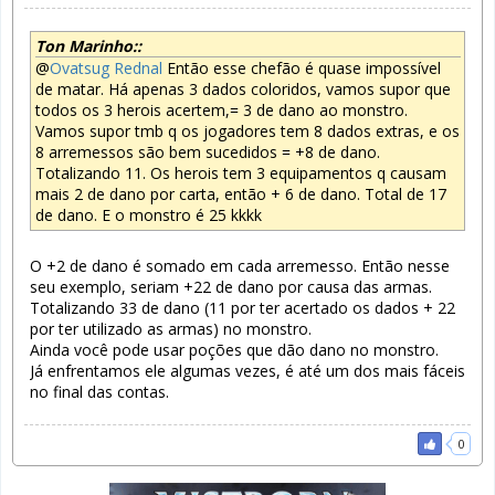
Ton Marinho::
@
Ovatsug Rednal
Então esse chefão é quase impossível
de matar. Há apenas 3 dados coloridos, vamos supor que
todos os 3 herois acertem,= 3 de dano ao monstro.
Vamos supor tmb q os jogadores tem 8 dados extras, e os
8 arremessos são bem sucedidos = +8 de dano.
Totalizando 11. Os herois tem 3 equipamentos q causam
mais 2 de dano por carta, então + 6 de dano. Total de 17
de dano. E o monstro é 25 kkkk
O +2 de dano é somado em cada arremesso. Então nesse
seu exemplo, seriam +22 de dano por causa das armas.
Totalizando 33 de dano (11 por ter acertado os dados + 22
por ter utilizado as armas) no monstro.
Ainda você pode usar poções que dão dano no monstro.
Já enfrentamos ele algumas vezes, é até um dos mais fáceis
no final das contas.
0