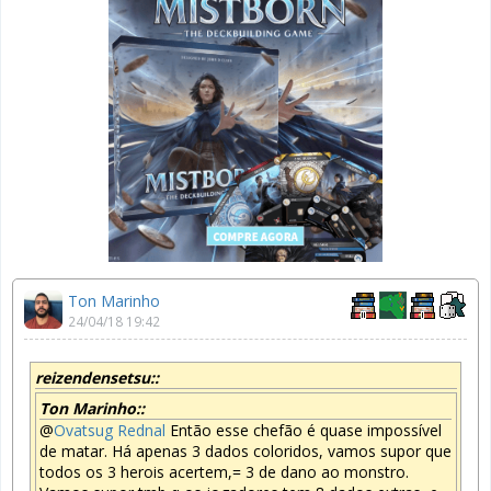
Ton Marinho
24/04/18 19:42
reizendensetsu::
Ton Marinho::
@
Ovatsug Rednal
Então esse chefão é quase impossível
de matar. Há apenas 3 dados coloridos, vamos supor que
todos os 3 herois acertem,= 3 de dano ao monstro.