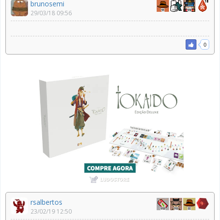
brunosemi
29/03/18 09:56
0
rsalbertos
23/02/19 12:50