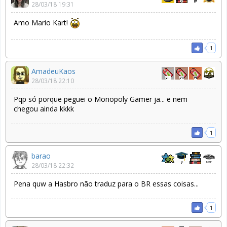
28/03/18 19:31
Amo Mario Kart!
1
AmadeuKaos
28/03/18 22:10
Pqp só porque peguei o Monopoly Gamer ja... e nem
chegou ainda kkkk
1
barao
28/03/18 22:32
Pena quw a Hasbro não traduz para o BR essas coisas...
1