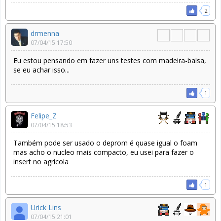
2
drmenna
07/04/15 17:50
Eu estou pensando em fazer uns testes com madeira-balsa,
se eu achar isso...
1
Felipe_Z
07/04/15 18:53
Também pode ser usado o deprom é quase igual o foam
mas acho o nucleo mais compacto, eu usei para fazer o
insert no agricola
1
Urick Lins
07/04/15 21:01