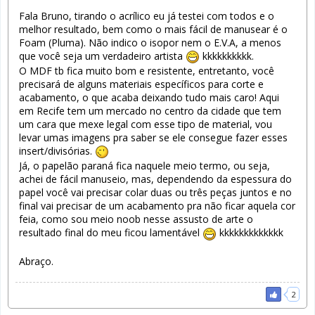
Fala Bruno, tirando o acrílico eu já testei com todos e o
melhor resultado, bem como o mais fácil de manusear é o
Foam (Pluma). Não indico o isopor nem o E.V.A, a menos
que você seja um verdadeiro artista
kkkkkkkkkk.
O MDF tb fica muito bom e resistente, entretanto, você
precisará de alguns materiais específicos para corte e
acabamento, o que acaba deixando tudo mais caro! Aqui
em Recife tem um mercado no centro da cidade que tem
um cara que mexe legal com esse tipo de material, vou
levar umas imagens pra saber se ele consegue fazer esses
insert/divisórias.
Já, o papelão paraná fica naquele meio termo, ou seja,
achei de fácil manuseio, mas, dependendo da espessura do
papel você vai precisar colar duas ou três peças juntos e no
final vai precisar de um acabamento pra não ficar aquela cor
feia, como sou meio noob nesse assusto de arte o
resultado final do meu ficou lamentável
kkkkkkkkkkkkk
Abraço.
2