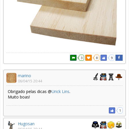
3
8
9
marino
06/04/15 20:44
Obrigado pelas dicas @
Urick Lins
.
Muito boas!
1
Hugosan