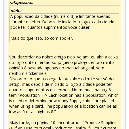
rafapessoa::
nieb::
A população da cidade (número 3) é limitante apenas
durante o setup. Depois de iniciado o jogo, cada cidade
pode ter quantos suprimentos você quiser.
Mais do que isso, só com spoiler.
Vou discordar do nobre amigo nieb. Vejam, eu abri a caixa
do jogo ontem, então só joguei o prólogo, então minha
opinião é baseada apenas no manual original, sem
nenhum sitcker nele.
Discordo do que o colega falou sobre o limite ser só do
setup, mas depois de iniciado o jogo a cidade pode ter
quantos suprimentos quisermos. No manual, na pag 6.
tem "Population --> Each location has a population, which
is used to determine how many Supply cubes are placed
when using a card. The population of a location can be as
low as 0 or as high as 8."
Mais tarde, na página 10 encontramos "Produce Supplies -
-> If you use its "Local Production" ability, fill your current