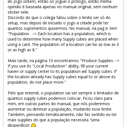
do jogo ontem, então só joguei o prólogo, então minha
opinião é baseada apenas no manual original, sem nenhum
sitcker nele.
Discordo do que o colega falou sobre o limite ser só do
setup, mas depois de iniciado o jogo a cidade pode ter
quantos suprimentos quisermos. No manual, na pag 6. tem
"Population --> Each location has a population, which is
used to determine how many Supply cubes are placed when
using a card. The population of a location can be as low as 0
or as high as 8."
Mais tarde, na página 10 encontramos "Produce Supplies -->
If you use its "Local Production" ability, fill your current
haven or supply center to its population wit Supply cubes. If
the location already has Supply cubes equal to or above its
population, do not place more."
Pelo que entendi, o population vai ser sempre o limitador de
quantos supply cubes podemos colocar. Ficou claro para
mim, em outras partes do manual, que nós poderemos
aumentar ou diminuir a população, mudando esse limite.
Também, pensando temáticamente, não faz sentido eu ter
mais supplies do que a população necessita. Seria
desperdício!