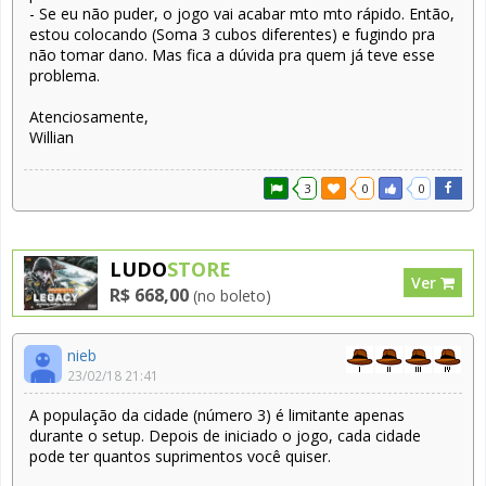
- Se eu não puder, o jogo vai acabar mto mto rápido. Então,
estou colocando (Soma 3 cubos diferentes) e fugindo pra
não tomar dano. Mas fica a dúvida pra quem já teve esse
problema.
Atenciosamente,
Willian
3
0
0
LUDO
STORE
Ver
R$ 668,00
(no boleto)
nieb
23/02/18 21:41
A população da cidade (número 3) é limitante apenas
durante o setup. Depois de iniciado o jogo, cada cidade
pode ter quantos suprimentos você quiser.