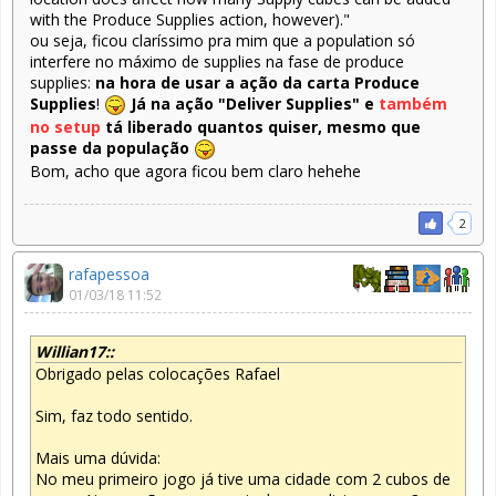
with the Produce Supplies action, however)."
ou seja, ficou claríssimo pra mim que a population só
interfere no máximo de supplies na fase de produce
supplies:
na hora de usar a ação da carta Produce
Supplies
!
Já na ação "Deliver Supplies" e
também
no
setup
tá liberado quantos quiser, mesmo que
passe da população
Bom, acho que agora ficou bem claro hehehe
2
rafapessoa
01/03/18 11:52
Willian17::
Obrigado pelas colocações Rafael
Sim, faz todo sentido.
Mais uma dúvida:
No meu primeiro jogo já tive uma cidade com 2 cubos de